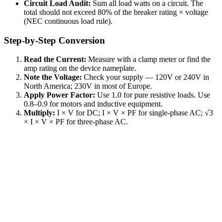
Circuit Load Audit:
Sum all load watts on a circuit. The
total should not exceed 80% of the breaker rating × voltage
(NEC continuous load rule).
Step-by-Step Conversion
Read the Current:
Measure with a clamp meter or find the
amp rating on the device nameplate.
Note the Voltage:
Check your supply — 120V or 240V in
North America; 230V in most of Europe.
Apply Power Factor:
Use 1.0 for pure resistive loads. Use
0.8–0.9 for motors and inductive equipment.
Multiply:
I × V for DC; I × V × PF for single-phase AC; √3
× I × V × PF for three-phase AC.