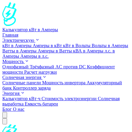
Калькулятор кВт в Амперы
Главная
Электрическую
кВт в Амперы
Амперы в кВт
кВт в Вольты
Вольты в Амперы
Ватты в Амперы
Амперы в Ватты
кВА в Амперы
л.с. в
Амперы
Амперы в л.с.
Мощность
Однофазный
Трёхфазный
AC против DC
Коэффициент
мощности
Расчет нагрузки
Солнечная энергия
Солнечные панели
Мощность инвертора
Аккумуляторный
банк
Контроллер заряда
Энергия
Калькулятор кВт·ч
Стоимость электроэнергии
Солнечная
выработка
Емкость батареи
Блог
О нас