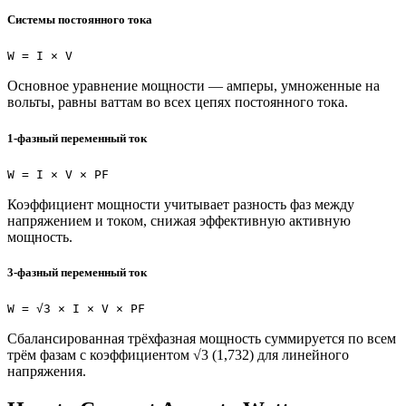
Системы постоянного тока
W = I × V
Основное уравнение мощности — амперы, умноженные на
вольты, равны ваттам во всех цепях постоянного тока.
1-фазный переменный ток
W = I × V × PF
Коэффициент мощности учитывает разность фаз между
напряжением и током, снижая эффективную активную
мощность.
3-фазный переменный ток
W = √3 × I × V × PF
Сбалансированная трёхфазная мощность суммируется по всем
трём фазам с коэффициентом √3 (1,732) для линейного
напряжения.