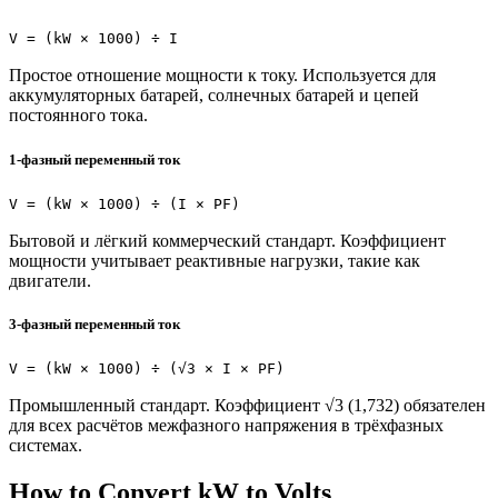
V = (kW × 1000) ÷ I
Простое отношение мощности к току. Используется для
аккумуляторных батарей, солнечных батарей и цепей
постоянного тока.
1-фазный переменный ток
V = (kW × 1000) ÷ (I × PF)
Бытовой и лёгкий коммерческий стандарт. Коэффициент
мощности учитывает реактивные нагрузки, такие как
двигатели.
3-фазный переменный ток
V = (kW × 1000) ÷ (√3 × I × PF)
Промышленный стандарт. Коэффициент √3 (1,732) обязателен
для всех расчётов межфазного напряжения в трёхфазных
системах.
How to Convert kW to Volts