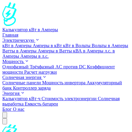
Калькулятор кВт в Амперы
Главная
Электрическую
кВт в Амперы
Амперы в кВт
кВт в Вольты
Вольты в Амперы
Ватты в Амперы
Амперы в Ватты
кВА в Амперы
л.с. в
Амперы
Амперы в л.с.
Мощность
Однофазный
Трёхфазный
AC против DC
Коэффициент
мощности
Расчет нагрузки
Солнечная энергия
Солнечные панели
Мощность инвертора
Аккумуляторный
банк
Контроллер заряда
Энергия
Калькулятор кВт·ч
Стоимость электроэнергии
Солнечная
выработка
Емкость батареи
Блог
О нас