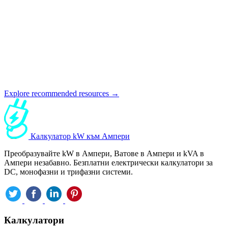
Explore recommended resources →
Калкулатор kW към Ампери
Преобразувайте kW в Ампери, Ватове в Ампери и kVA в
Ампери незабавно. Безплатни електрически калкулатори за
DC, монофазни и трифазни системи.
Калкулатори