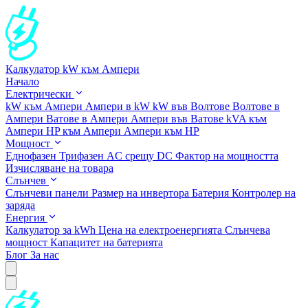
Калкулатор kW към Ампери
Начало
Електрически
kW към Ампери
Ампери в kW
kW във Волтове
Волтове в
Ампери
Ватове в Ампери
Ампери във Ватове
kVA към
Ампери
HP към Ампери
Ампери към HP
Мощност
Еднофазен
Трифазен
AC срещу DC
Фактор на мощността
Изчисляване на товара
Слънчев
Слънчеви панели
Размер на инвертора
Батерия
Контролер на
заряда
Енергия
Калкулатор за kWh
Цена на електроенергията
Слънчева
мощност
Капацитет на батерията
Блог
За нас