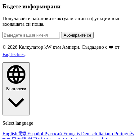
Бъдете информирани
Получавайте най-новите актуализации и функции във
входящата си поща.
Абонирайте се
© 2026 Калкулатор kW към Ампери. Създадено с ❤️ от
BigTechies
.
Български
Select language
English
हिंदी
Español
Русский
Français
Deutsch
Italiano
Português