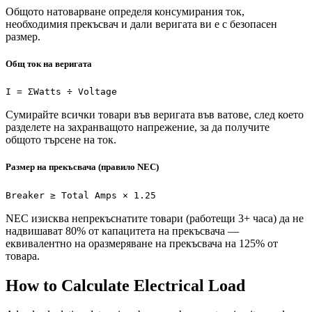
Общото натоварване определя консумирания ток,
необходимия прекъсвач и дали веригата ви е с безопасен
размер.
Общ ток на веригата
I = ΣWatts ÷ Voltage
Сумирайте всички товари във веригата във ватове, след което
разделете на захранващото напрежение, за да получите
общото търсене на ток.
Размер на прекъсвача (правило NEC)
Breaker ≥ Total Amps × 1.25
NEC изисква непрекъснатите товари (работещи 3+ часа) да не
надвишават 80% от капацитета на прекъсвача —
еквивалентно на оразмеряване на прекъсвача на 125% от
товара.
How to Calculate Electrical Load