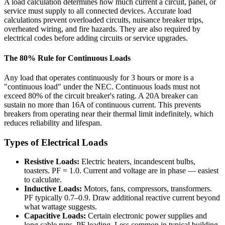
A load calculation determines how much current a circuit, panel, or
service must supply to all connected devices. Accurate load
calculations prevent overloaded circuits, nuisance breaker trips,
overheated wiring, and fire hazards. They are also required by
electrical codes before adding circuits or service upgrades.
The 80% Rule for Continuous Loads
Any load that operates continuously for 3 hours or more is a
"continuous load" under the NEC. Continuous loads must not
exceed 80% of the circuit breaker's rating. A 20A breaker can
sustain no more than 16A of continuous current. This prevents
breakers from operating near their thermal limit indefinitely, which
reduces reliability and lifespan.
Types of Electrical Loads
Resistive Loads:
Electric heaters, incandescent bulbs,
toasters. PF = 1.0. Current and voltage are in phase — easiest
to calculate.
Inductive Loads:
Motors, fans, compressors, transformers.
PF typically 0.7–0.9. Draw additional reactive current beyond
what wattage suggests.
Capacitive Loads:
Certain electronic power supplies and
long cable runs. PF leading. Less common in typical building