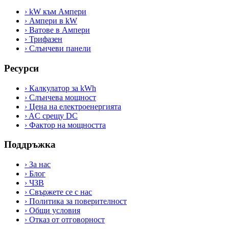
›
kW към Ампери
›
Ампери в kW
›
Ватове в Ампери
›
Трифазен
›
Слънчеви панели
Ресурси
›
Калкулатор за kWh
›
Слънчева мощност
›
Цена на електроенергията
›
AC срещу DC
›
Фактор на мощността
Поддръжка
›
За нас
›
Блог
›
ЧЗВ
›
Свържете се с нас
›
Политика за поверителност
›
Общи условия
›
Отказ от отговорност