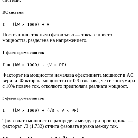
системи.
DC системи
I = (kW × 1000) ÷ V
Постоянният ток няма фазов ъгъл — токът е просто
мощността, разделена на напрежението.
1-фазен променлив ток
I = (kW × 1000) ÷ (V × PF)
Факторът на мощността намалява ефективната мощност в AC
вериги. Фактор на мощността от 0.9 означава, че се консумира
с 10% повече ток, отколкото предполага реалната мощност.
3-фазен променлив ток
I = (kW × 1000) ÷ (√3 × V × PF)
Трифазната мощност се разпределя между три проводника —
факторът √3 (1.732) отчита фазовата връзка между тях.