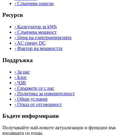
›
Слънчеви панели
Ресурси
›
Калкулатор за kWh
›
Слънчева мощност
›
Цена на електроенергията
›
AC срещу DC
›
Фактор на мощността
Поддръжка
›
За нас
›
Блог
›
ЧЗВ
›
Свържете се с нас
›
Политика за поверителност
›
Общи условия
›
Отказ от отговорност
Бъдете информирани
Получавайте най-новите актуализации и функции във
входящата си поща.