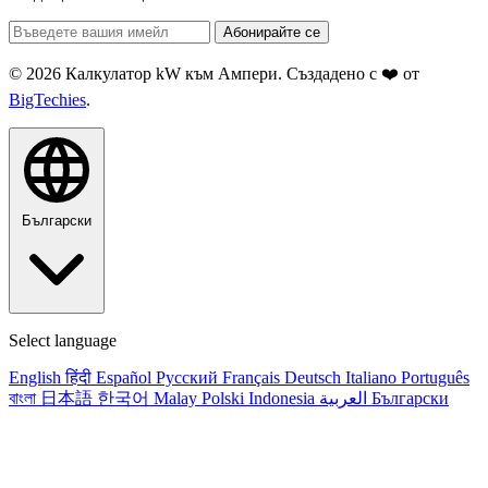
Абонирайте се
© 2026 Калкулатор kW към Ампери. Създадено с ❤️ от
BigTechies
.
Български
Select language
English
हिंदी
Español
Русский
Français
Deutsch
Italiano
Português
বাংলা
日本語
한국어
Malay
Polski
Indonesia
العربية
Български