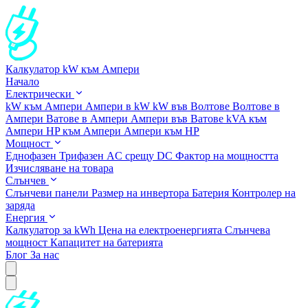
Калкулатор kW към Ампери
Начало
Електрически
kW към Ампери
Ампери в kW
kW във Волтове
Волтове в
Ампери
Ватове в Ампери
Ампери във Ватове
kVA към
Ампери
HP към Ампери
Ампери към HP
Мощност
Еднофазен
Трифазен
AC срещу DC
Фактор на мощността
Изчисляване на товара
Слънчев
Слънчеви панели
Размер на инвертора
Батерия
Контролер на
заряда
Енергия
Калкулатор за kWh
Цена на електроенергията
Слънчева
мощност
Капацитет на батерията
Блог
За нас