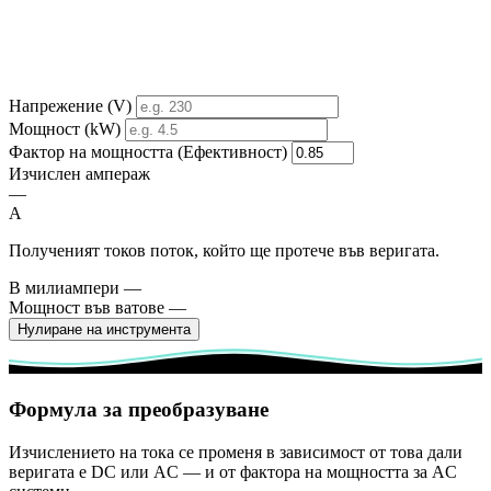
Напрежение (V)
Мощност (kW)
Фактор на мощността (Ефективност)
Изчислен ампераж
—
A
Полученият токов поток, който ще протече във веригата.
В милиампери
—
Мощност във ватове
—
Нулиране на инструмента
Формула за преобразуване
Изчислението на тока се променя в зависимост от това дали
веригата е DC или AC — и от фактора на мощността за AC