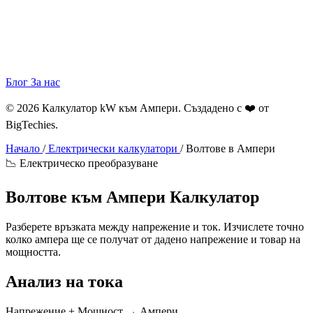
Блог
За нас
© 2026 Калкулатор kW към Ампери. Създадено с ❤️ от
BigTechies
.
Начало
/
Електрически калкулатори
/
Волтове в Ампери
📉 Електрическо преобразуване
Волтове към
Ампери
Калкулатор
Разберете връзката между напрежение и ток. Изчислете точно
колко ампера ще се получат от дадено напрежение и товар на
мощността.
Анализ на тока
Напрежение + Мощност → Ампери