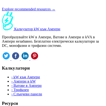
Explore recommended resources →
Калкулатор kW към Ампери
Преобразувайте kW в Ампери, Ватове в Ампери и kVA в
Ампери незабавно. Безплатни електрически калкулатори за
DC, монофазни и трифазни системи.
Калкулатори
›
kW към Ампери
›
Ампери в kW
›
Ватове в Ампери
›
Трифазен
›
Слънчеви панели
Ресурси