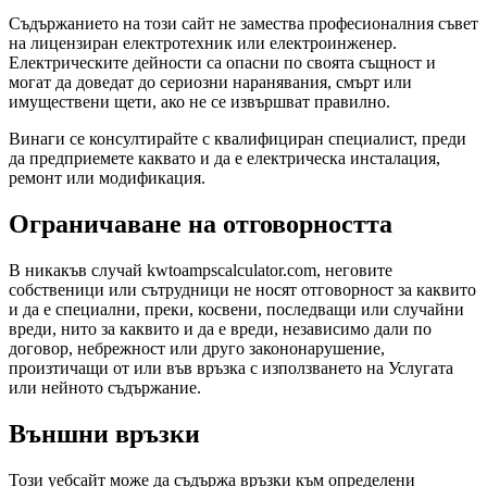
Съдържанието на този сайт не замества професионалния съвет
на лицензиран електротехник или електроинженер.
Електрическите дейности са опасни по своята същност и
могат да доведат до сериозни наранявания, смърт или
имуществени щети, ако не се извършват правилно.
Винаги се консултирайте с квалифициран специалист, преди
да предприемете каквато и да е електрическа инсталация,
ремонт или модификация.
Ограничаване на отговорността
В никакъв случай kwtoampscalculator.com, неговите
собственици или сътрудници не носят отговорност за каквито
и да е специални, преки, косвени, последващи или случайни
вреди, нито за каквито и да е вреди, независимо дали по
договор, небрежност или друго закононарушение,
произтичащи от или във връзка с използването на Услугата
или нейното съдържание.
Външни връзки
Този уебсайт може да съдържа връзки към определени