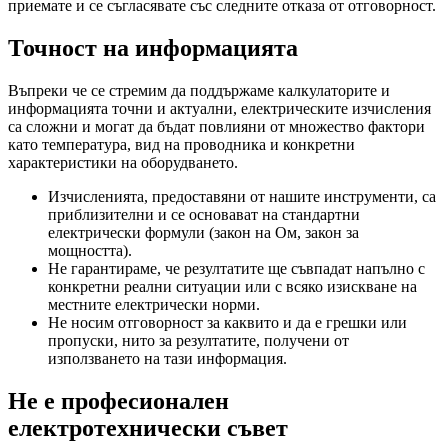
приемате и се съгласявате със следните отказа от отговорност.
Точност на информацията
Въпреки че се стремим да поддържаме калкулаторите и
информацията точни и актуални, електрическите изчисления
са сложни и могат да бъдат повлияни от множество фактори
като температура, вид на проводника и конкретни
характеристики на оборудването.
Изчисленията, предоставяни от нашите инструменти, са
приблизителни и се основават на стандартни
електрически формули (закон на Ом, закон за
мощността).
Не гарантираме, че резултатите ще съвпадат напълно с
конкретни реални ситуации или с всяко изискване на
местните електрически норми.
Не носим отговорност за каквито и да е грешки или
пропуски, нито за резултатите, получени от
използването на тази информация.
Не е професионален
електротехнически съвет