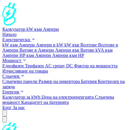
Калкулатор kW към Ампери
Начало
Електрически
kW към Ампери
Ампери в kW
kW във Волтове
Волтове в
Ампери
Ватове в Ампери
Ампери във Ватове
kVA към
Ампери
HP към Ампери
Ампери към HP
Мощност
Еднофазен
Трифазен
AC срещу DC
Фактор на мощността
Изчисляване на товара
Слънчев
Слънчеви панели
Размер на инвертора
Батерия
Контролер на
заряда
Енергия
Калкулатор за kWh
Цена на електроенергията
Слънчева
мощност
Капацитет на батерията
Блог
За нас