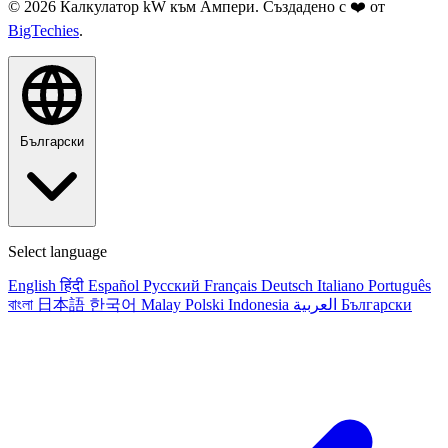
© 2026 Калкулатор kW към Ампери. Създадено с ❤️ от
BigTechies
.
Български
Select language
English
हिंदी
Español
Русский
Français
Deutsch
Italiano
Português
বাংলা
日本語
한국어
Malay
Polski
Indonesia
العربية
Български