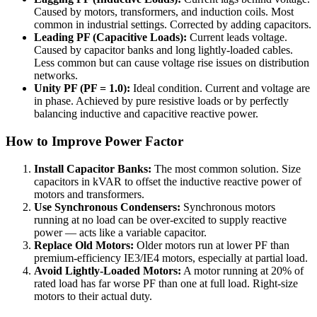
Caused by motors, transformers, and induction coils. Most
common in industrial settings. Corrected by adding capacitors.
Leading PF (Capacitive Loads):
Current leads voltage.
Caused by capacitor banks and long lightly-loaded cables.
Less common but can cause voltage rise issues on distribution
networks.
Unity PF (PF = 1.0):
Ideal condition. Current and voltage are
in phase. Achieved by pure resistive loads or by perfectly
balancing inductive and capacitive reactive power.
How to Improve Power Factor
Install Capacitor Banks:
The most common solution. Size
capacitors in kVAR to offset the inductive reactive power of
motors and transformers.
Use Synchronous Condensers:
Synchronous motors
running at no load can be over-excited to supply reactive
power — acts like a variable capacitor.
Replace Old Motors:
Older motors run at lower PF than
premium-efficiency IE3/IE4 motors, especially at partial load.
Avoid Lightly-Loaded Motors:
A motor running at 20% of
rated load has far worse PF than one at full load. Right-size
motors to their actual duty.