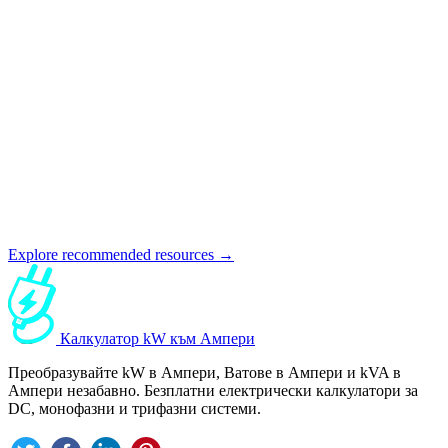
Explore recommended resources →
Калкулатор kW към Ампери
Преобразувайте kW в Ампери, Ватове в Ампери и kVA в
Ампери незабавно. Безплатни електрически калкулатори за
DC, монофазни и трифазни системи.