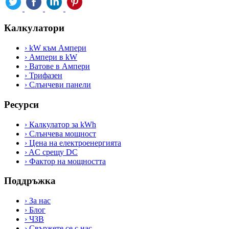
Калкулатори
›
kW към Ампери
›
Ампери в kW
›
Ватове в Ампери
›
Трифазен
›
Слънчеви панели
Ресурси
›
Калкулатор за kWh
›
Слънчева мощност
›
Цена на електроенергията
›
AC срещу DC
›
Фактор на мощността
Поддръжка
›
За нас
›
Блог
›
ЧЗВ
›
Свържете се с нас