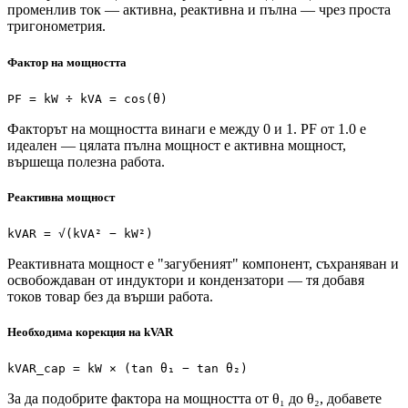
променлив ток — активна, реактивна и пълна — чрез проста
тригонометрия.
Фактор на мощността
PF = kW ÷ kVA = cos(θ)
Факторът на мощността винаги е между 0 и 1. PF от 1.0 е
идеален — цялата пълна мощност е активна мощност,
вършеща полезна работа.
Реактивна мощност
kVAR = √(kVA² − kW²)
Реактивната мощност е "загубеният" компонент, съхраняван и
освобождаван от индуктори и кондензатори — тя добавя
токов товар без да върши работа.
Необходима корекция на kVAR
kVAR_cap = kW × (tan θ₁ − tan θ₂)
За да подобрите фактора на мощността от θ₁ до θ₂, добавете