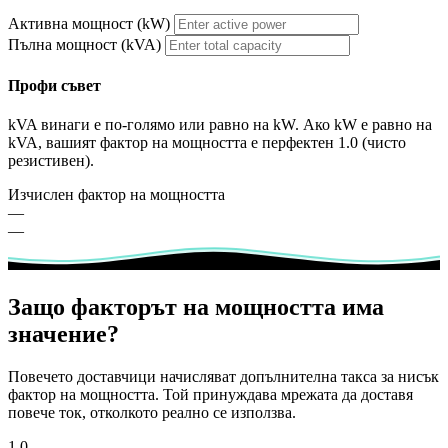
Активна мощност (kW)
Пълна мощност (kVA)
Профи съвет
kVA винаги е по-голямо или равно на kW. Ако kW е равно на
kVA, вашият фактор на мощността е перфектен 1.0 (чисто
резистивен).
Изчислен фактор на мощността
—
—
Защо факторът на мощността има
значение?
Повечето доставчици начисляват допълнителна такса за нисък
фактор на мощността. Той принуждава мрежата да доставя
повече ток, отколкото реално се използва.
1.0