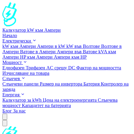
Калкулатор kW към Ампери
Начало
Електрически
kW към Ампери
Ампери в kW
kW във Волтове
Волтове в
Ампери
Ватове в Ампери
Ампери във Ватове
kVA към
Ампери
HP към Ампери
Ампери към HP
Мощност
Еднофазен
Трифазен
AC срещу DC
Фактор на мощността
Изчисляване на товара
Слънчев
Слънчеви панели
Размер на инвертора
Батерия
Контролер на
заряда
Енергия
Калкулатор за kWh
Цена на електроенергията
Слънчева
мощност
Капацитет на батерията
Блог
За нас