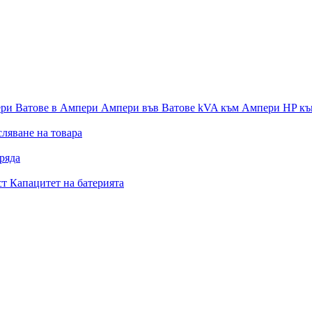
ери
Ватове в Ампери
Ампери във Ватове
kVA към Ампери
HP к
ляване на товара
ряда
ст
Капацитет на батерията