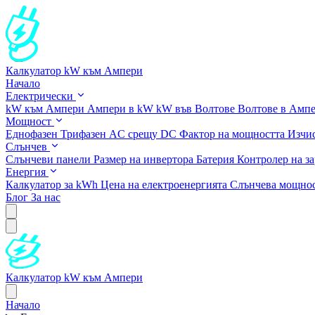
Калкулатор kW към Ампери
Начало
Електрически
kW към Ампери
Ампери в kW
kW във Волтове
Волтове в Амп
Мощност
Еднофазен
Трифазен
AC срещу DC
Фактор на мощността
Изчис
Слънчев
Слънчеви панели
Размер на инвертора
Батерия
Контролер на за
Енергия
Калкулатор за kWh
Цена на електроенергията
Слънчева мощно
Блог
За нас
Калкулатор kW към Ампери
Начало