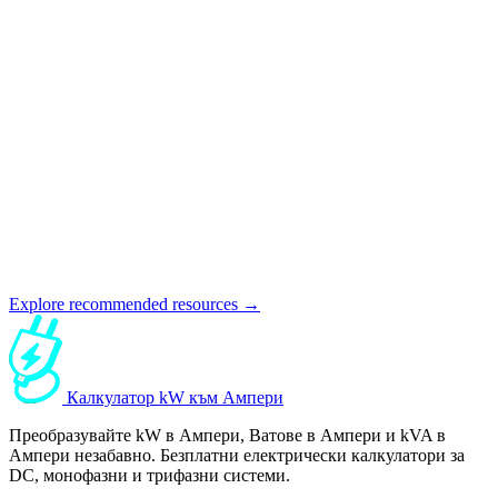
Explore recommended resources →
Калкулатор kW към Ампери
Преобразувайте kW в Ампери, Ватове в Ампери и kVA в
Ампери незабавно. Безплатни електрически калкулатори за
DC, монофазни и трифазни системи.