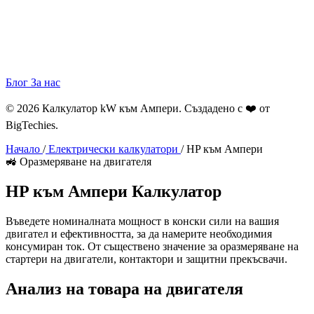
Блог
За нас
© 2026 Калкулатор kW към Ампери. Създадено с ❤️ от
BigTechies
.
Начало
/
Електрически калкулатори
/
HP към Ампери
🚜 Оразмеряване на двигателя
HP към
Ампери
Калкулатор
Въведете номиналната мощност в конски сили на вашия
двигател и ефективността, за да намерите необходимия
консумиран ток. От съществено значение за оразмеряване на
стартери на двигатели, контактори и защитни прекъсвачи.
Анализ на товара на двигателя