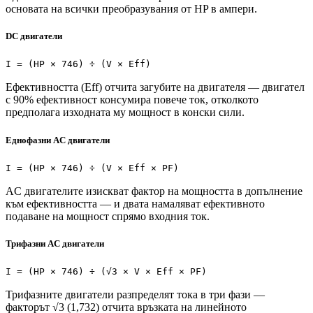
основата на всички преобразувания от HP в ампери.
DC двигатели
I = (HP × 746) ÷ (V × Eff)
Ефективността (Eff) отчита загубите на двигателя — двигател
с 90% ефективност консумира повече ток, отколкото
предполага изходната му мощност в конски сили.
Еднофазни AC двигатели
I = (HP × 746) ÷ (V × Eff × PF)
AC двигателите изискват фактор на мощността в допълнение
към ефективността — и двата намаляват ефективното
подаване на мощност спрямо входния ток.
Трифазни AC двигатели
I = (HP × 746) ÷ (√3 × V × Eff × PF)
Трифазните двигатели разпределят тока в три фази —
факторът √3 (1,732) отчита връзката на линейното