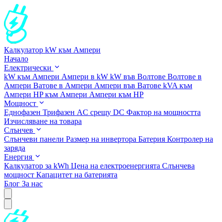
Калкулатор kW към Ампери
Начало
Електрически
kW към Ампери
Ампери в kW
kW във Волтове
Волтове в
Ампери
Ватове в Ампери
Ампери във Ватове
kVA към
Ампери
HP към Ампери
Ампери към HP
Мощност
Еднофазен
Трифазен
AC срещу DC
Фактор на мощността
Изчисляване на товара
Слънчев
Слънчеви панели
Размер на инвертора
Батерия
Контролер на
заряда
Енергия
Калкулатор за kWh
Цена на електроенергията
Слънчева
мощност
Капацитет на батерията
Блог
За нас