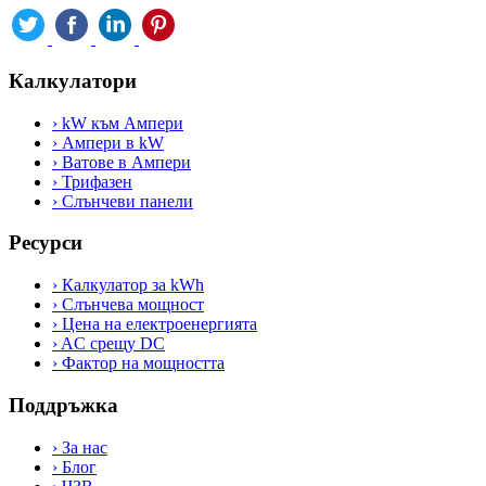
Калкулатори
›
kW към Ампери
›
Ампери в kW
›
Ватове в Ампери
›
Трифазен
›
Слънчеви панели
Ресурси
›
Калкулатор за kWh
›
Слънчева мощност
›
Цена на електроенергията
›
AC срещу DC
›
Фактор на мощността
Поддръжка
›
За нас
›
Блог