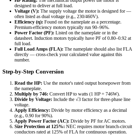
HP Rating:
The mechanical output power the motor is
designed to deliver at full load.
Voltage (V):
The supply voltage the motor is designed for —
often listed as dual voltage (e.g., 230/460V).
Efficiency (η):
Found on the nameplate as a percentage.
Premium-efficiency motors typically run 90–96%.
Power Factor (PF):
Listed on the nameplate or in the
datasheet. Induction motors typically have PF of 0.80–0.92 at
full load.
Full Load Amps (FLA):
The nameplate should also list FLA
directly — cross-check your calculated value against this
number.
Step-by-Step Conversion
Read the HP:
Use the motor's rated output horsepower from
the nameplate.
Multiply by 746:
Convert HP to watts (1 HP = 746W).
Divide by Voltage:
Include the √3 factor for three-phase line
voltage.
Apply Efficiency:
Divide by motor efficiency as a decimal
(e.g., 0.90 for 90%).
Apply Power Factor (AC):
Divide by PF for AC motors.
Size Protection at 125%:
NEC requires motor branch-circuit
conductors rated at 125% of FLA for continuous operation.