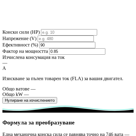
Конски сили (HP)
Напрежение (V)
Ефективност (%)
Фактор на мощността
Изчислена консумация на ток
—
A
Изискване за пълен товарен ток (FLA) за вашия двигател.
Общо ватове
—
Общо kW
—
Нулиране на изчислението
Формула за преобразуване
Една механична конска сила се равнява точно на 746 вата —