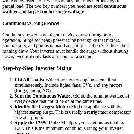
while an oversized one wastes money and runs inefficiently at
partial load. The two key numbers you need are
total continuous
wattage
and
largest motor surge wattage
.
Continuous vs. Surge Power
Continuous power is what your devices draw during normal
operation. Surge (or peak) power is the brief spike that motors,
compressors, and pumps demand at startup — often 3–5 times their
running draw. Your inverter must handle the surge without shutting
down, even if it only lasts a fraction of a second.
Step-by-Step Inverter Sizing
List All Loads:
Write down every appliance you'll run
simultaneously. Include lights, fans, TVs, and any motors
(fridge, pump, AC).
Sum the Continuous Watts:
Add up the running wattage of
every device that could be on at the same time.
Identify the Largest Motor:
Find the appliance with the
highest startup surge. This is usually a refrigerator compressor
or water pump.
Apply the 125% Rule:
Multiply your continuous total by
1.25. This is the minimum continuous rating your inverter
must meet.