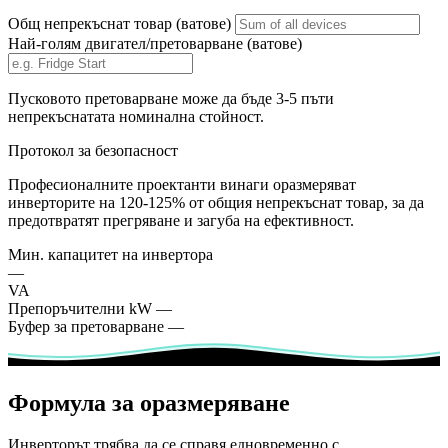
Общ непрекъснат товар (ватове)
Най-голям двигател/претоварване (ватове)
Пусковото претоварване може да бъде 3-5 пъти
непрекъснатата номинална стойност.
Протокол за безопасност
Професионалните проектанти винаги оразмеряват
инверторите на 120-125% от общия непрекъснат товар, за да
предотвратят прегряване и загуба на ефективност.
Мин. капацитет на инвертора
—
VA
Препоръчителни kW
—
Буфер за претоварване
—
Формула за оразмеряване
Инверторът трябва да се справя едновременно с