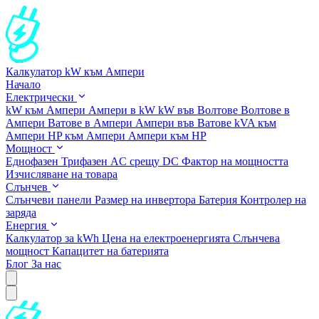
Калкулатор kW към Ампери
Начало
Електрически
kW към Ампери
Ампери в kW
kW във Волтове
Волтове в
Ампери
Ватове в Ампери
Ампери във Ватове
kVA към
Ампери
HP към Ампери
Ампери към HP
Мощност
Еднофазен
Трифазен
AC срещу DC
Фактор на мощността
Изчисляване на товара
Слънчев
Слънчеви панели
Размер на инвертора
Батерия
Контролер на
заряда
Енергия
Калкулатор за kWh
Цена на електроенергията
Слънчева
мощност
Капацитет на батерията
Блог
За нас