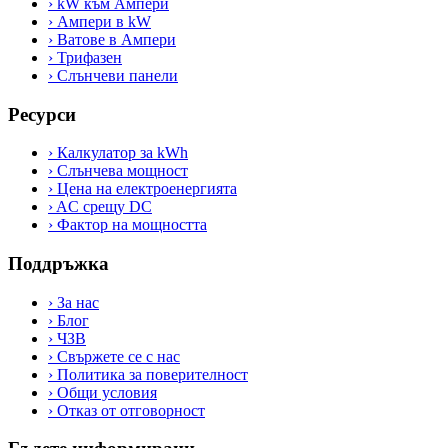
›
kW към Ампери
›
Ампери в kW
›
Ватове в Ампери
›
Трифазен
›
Слънчеви панели
Ресурси
›
Калкулатор за kWh
›
Слънчева мощност
›
Цена на електроенергията
›
AC срещу DC
›
Фактор на мощността
Поддръжка
›
За нас
›
Блог
›
ЧЗВ
›
Свържете се с нас
›
Политика за поверителност
›
Общи условия
›
Отказ от отговорност