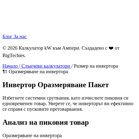
Блог
За нас
© 2026 Калкулатор kW към Ампери. Създадено с ❤️ от
BigTechies
.
Начало
/
Слънчеви калкулатори
/
Размер на инвертора
🔌 Оразмеряване на инвертора
Инвертор
Оразмеряване
Пакет
Избегнете системни срутвания, като изчислите пиковия си
едновременен товар. Уверете се, че инверторът ви ефективно
се справя с пусковите претоварвания.
Анализ на пиковия товар
Оразмеряване на инвертора