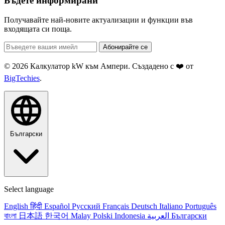
Бъдете информирани
Получавайте най-новите актуализации и функции във
входящата си поща.
Абонирайте се
© 2026 Калкулатор kW към Ампери. Създадено с ❤️ от
BigTechies
.
Български
Select language
English
हिंदी
Español
Русский
Français
Deutsch
Italiano
Português
বাংলা
日本語
한국어
Malay
Polski
Indonesia
العربية
Български