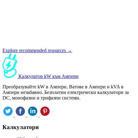
Explore recommended resources →
Калкулатор kW към Ампери
Преобразувайте kW в Ампери, Ватове в Ампери и kVA в
Ампери незабавно. Безплатни електрически калкулатори за
DC, монофазни и трифазни системи.
Калкулатори