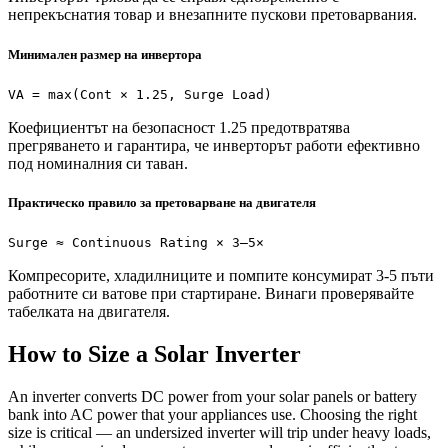
непрекъснатия товар и внезапните пускови претоварвания.
Минимален размер на инвертора
VA = max(Cont × 1.25, Surge Load)
Коефициентът на безопасност 1.25 предотвратява
прегряването и гарантира, че инверторът работи ефективно
под номиналния си таван.
Практическо правило за претоварване на двигателя
Surge ≈ Continuous Rating × 3–5×
Компресорите, хладилниците и помпите консумират 3-5 пъти
работните си ватове при стартиране. Винаги проверявайте
табелката на двигателя.
How to Size a Solar Inverter
An inverter converts DC power from your solar panels or battery
bank into AC power that your appliances use. Choosing the right
size is critical — an undersized inverter will trip under heavy loads,