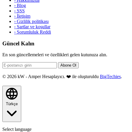
›
Hakkımızda
›
Blog
›
SSS
›
İletişim
›
Gizlilik politikası
›
Şartlar ve koşullar
›
Sorumluluk Reddi
Güncel Kalın
En son güncellemeleri ve özellikleri gelen kutunuza alın.
Abone Ol
© 2026 kW - Amper Hesaplayıcı. ❤️ ile oluşturuldu
BigTechies
.
Türkçe
Select language