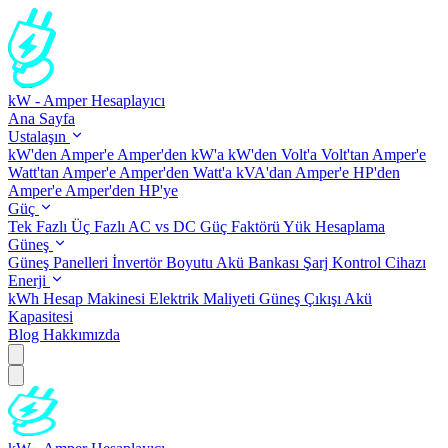
kW - Amper Hesaplayıcı
Ana Sayfa
Ustalaşın
kW'den Amper'e
Amper'den kW'a
kW'den Volt'a
Volt'tan Amper'e
Watt'tan Amper'e
Amper'den Watt'a
kVA'dan Amper'e
HP'den
Amper'e
Amper'den HP'ye
Güç
Tek Fazlı
Üç Fazlı
AC vs DC
Güç Faktörü
Yük Hesaplama
Güneş
Güneş Panelleri
İnvertör Boyutu
Akü Bankası
Şarj Kontrol Cihazı
Enerji
kWh Hesap Makinesi
Elektrik Maliyeti
Güneş Çıkışı
Akü
Kapasitesi
Blog
Hakkımızda