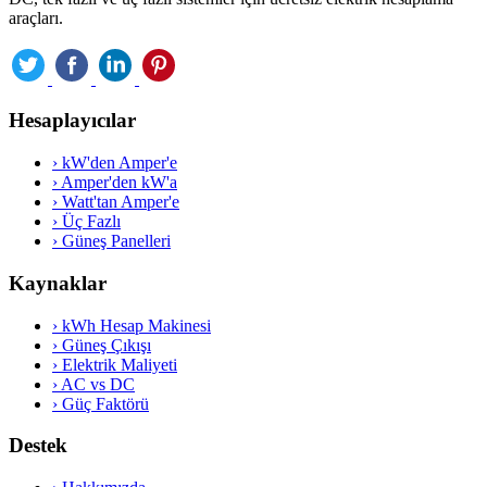
araçları.
Hesaplayıcılar
›
kW'den Amper'e
›
Amper'den kW'a
›
Watt'tan Amper'e
›
Üç Fazlı
›
Güneş Panelleri
Kaynaklar
›
kWh Hesap Makinesi
›
Güneş Çıkışı
›
Elektrik Maliyeti
›
AC vs DC
›
Güç Faktörü
Destek