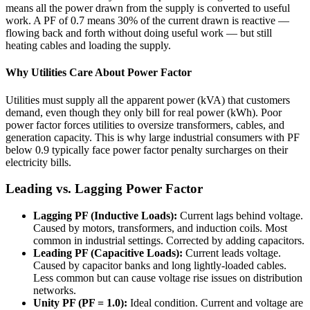
means all the power drawn from the supply is converted to useful
work. A PF of 0.7 means 30% of the current drawn is reactive —
flowing back and forth without doing useful work — but still
heating cables and loading the supply.
Why Utilities Care About Power Factor
Utilities must supply all the apparent power (kVA) that customers
demand, even though they only bill for real power (kWh). Poor
power factor forces utilities to oversize transformers, cables, and
generation capacity. This is why large industrial consumers with PF
below 0.9 typically face power factor penalty surcharges on their
electricity bills.
Leading vs. Lagging Power Factor
Lagging PF (Inductive Loads):
Current lags behind voltage.
Caused by motors, transformers, and induction coils. Most
common in industrial settings. Corrected by adding capacitors.
Leading PF (Capacitive Loads):
Current leads voltage.
Caused by capacitor banks and long lightly-loaded cables.
Less common but can cause voltage rise issues on distribution
networks.
Unity PF (PF = 1.0):
Ideal condition. Current and voltage are