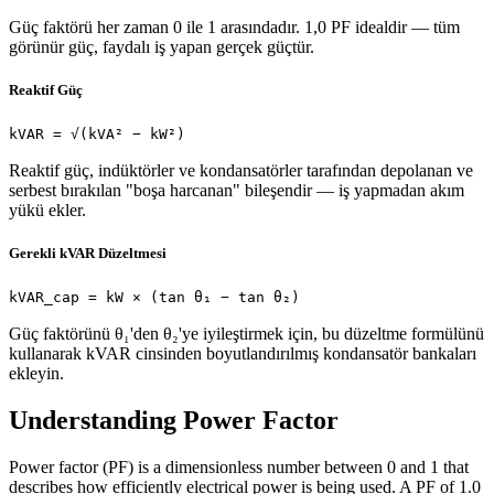
Güç faktörü her zaman 0 ile 1 arasındadır. 1,0 PF idealdir — tüm
görünür güç, faydalı iş yapan gerçek güçtür.
Reaktif Güç
kVAR = √(kVA² − kW²)
Reaktif güç, indüktörler ve kondansatörler tarafından depolanan ve
serbest bırakılan "boşa harcanan" bileşendir — iş yapmadan akım
yükü ekler.
Gerekli kVAR Düzeltmesi
kVAR_cap = kW × (tan θ₁ − tan θ₂)
Güç faktörünü θ₁'den θ₂'ye iyileştirmek için, bu düzeltme formülünü
kullanarak kVAR cinsinden boyutlandırılmış kondansatör bankaları
ekleyin.
Understanding Power Factor
Power factor (PF) is a dimensionless number between 0 and 1 that
describes how efficiently electrical power is being used. A PF of 1.0