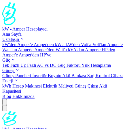
kW - Amper Hesaplayıcı
Ana Sayfa
Ustalaşın
kW'den Amper'e
Amper'den kW'a
kW'den Volt'a
Volt'tan Amper'e
Watt'tan Amper'e
Amper'den Watt'a
kVA'dan Amper'e
HP'den
Amper'e
Amper'den HP'ye
Güç
Tek Fazlı
Üç Fazlı
AC vs DC
Güç Faktörü
Yük Hesaplama
Güneş
Güneş Panelleri
İnvertör Boyutu
Akü Bankası
Şarj Kontrol Cihazı
Enerji
kWh Hesap Makinesi
Elektrik Maliyeti
Güneş Çıkışı
Akü
Kapasitesi
Blog
Hakkımızda