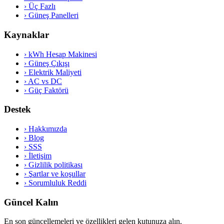
›
Üç Fazlı
›
Güneş Panelleri
Kaynaklar
›
kWh Hesap Makinesi
›
Güneş Çıkışı
›
Elektrik Maliyeti
›
AC vs DC
›
Güç Faktörü
Destek
›
Hakkımızda
›
Blog
›
SSS
›
İletişim
›
Gizlilik politikası
›
Şartlar ve koşullar
›
Sorumluluk Reddi
Güncel Kalın
En son güncellemeleri ve özellikleri gelen kutunuza alın.