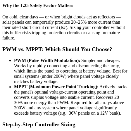
Why the 1.25 Safety Factor Matters
On cold, clear days — or when bright clouds act as reflectors —
solar panels can temporarily produce 20–25% more current than
their rated short-circuit current (Isc). Sizing your controller without
this buffer risks tripping protection circuits or causing premature
failure.
PWM vs. MPPT: Which Should You Choose?
PWM (Pulse Width Modulation):
Simpler and cheaper.
Works by rapidly connecting and disconnecting the array,
which limits the panel to operating at battery voltage. Best for
small systems (under 200W) where panel voltage closely
matches battery voltage.
MPPT (Maximum Power Point Tracking):
Actively tracks
the panel's optimal voltage-current operating point and
converts surplus voltage into usable current. Recovers 20–
30% more energy than PWM. Required for all arrays above
200W and any system where panel voltage significantly
exceeds battery voltage (e.g., 36V panels on a 12V bank).
Step-by-Step Controller Sizing