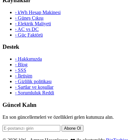
Kaynaklar
›
kWh Hesap Makinesi
›
Güneş Çıkışı
›
Elektrik Maliyeti
›
AC vs DC
›
Güç Faktörü
Destek
›
Hakkımızda
›
Blog
›
SSS
›
İletişim
›
Gizlilik politikası
›
Şartlar ve koşullar
›
Sorumluluk Reddi
Güncel Kalın
En son güncellemeleri ve özellikleri gelen kutunuza alın.
Abone Ol