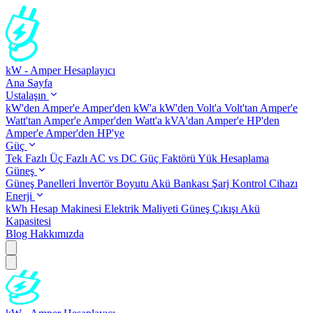
kW - Amper Hesaplayıcı
Ana Sayfa
Ustalaşın
kW'den Amper'e
Amper'den kW'a
kW'den Volt'a
Volt'tan Amper'e
Watt'tan Amper'e
Amper'den Watt'a
kVA'dan Amper'e
HP'den
Amper'e
Amper'den HP'ye
Güç
Tek Fazlı
Üç Fazlı
AC vs DC
Güç Faktörü
Yük Hesaplama
Güneş
Güneş Panelleri
İnvertör Boyutu
Akü Bankası
Şarj Kontrol Cihazı
Enerji
kWh Hesap Makinesi
Elektrik Maliyeti
Güneş Çıkışı
Akü
Kapasitesi
Blog
Hakkımızda