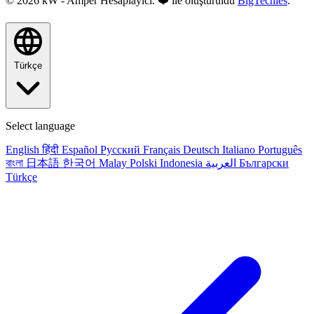
© 2026 kW - Amper Hesaplayıcı. ❤️ ile oluşturuldu
BigTechies
.
Türkçe
Select language
English
हिंदी
Español
Русский
Français
Deutsch
Italiano
Português
বাংলা
日本語
한국어
Malay
Polski
Indonesia
العربية
Български
Türkçe