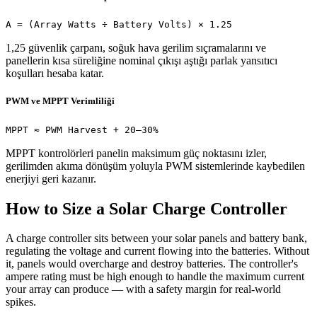
A = (Array Watts ÷ Battery Volts) × 1.25
1,25 güvenlik çarpanı, soğuk hava gerilim sıçramalarını ve
panellerin kısa süreliğine nominal çıkışı aştığı parlak yansıtıcı
koşulları hesaba katar.
PWM ve MPPT Verimliliği
MPPT ≈ PWM Harvest + 20–30%
MPPT kontrolörleri panelin maksimum güç noktasını izler,
gerilimden akıma dönüşüm yoluyla PWM sistemlerinde kaybedilen
enerjiyi geri kazanır.
How to Size a Solar Charge Controller
A charge controller sits between your solar panels and battery bank,
regulating the voltage and current flowing into the batteries. Without
it, panels would overcharge and destroy batteries. The controller's
ampere rating must be high enough to handle the maximum current
your array can produce — with a safety margin for real-world
spikes.