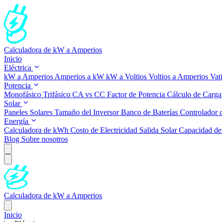
Calculadora de kW a Amperios
Inicio
Eléctrica
kW a Amperios
Amperios a kW
kW a Voltios
Voltios a Amperios
Vat
Potencia
Monofásico
Trifásico
CA vs CC
Factor de Potencia
Cálculo de Carga
Solar
Paneles Solares
Tamaño del Inversor
Banco de Baterías
Controlador 
Energía
Calculadora de kWh
Costo de Electricidad
Salida Solar
Capacidad de 
Blog
Sobre nosotros
Calculadora de kW a Amperios
Inicio