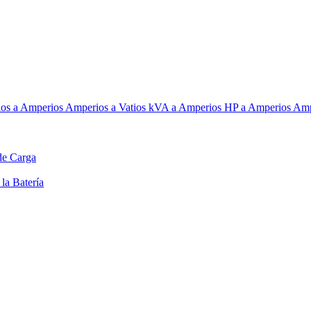
ios a Amperios
Amperios a Vatios
kVA a Amperios
HP a Amperios
Amp
de Carga
la Batería