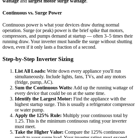
wattage
and
largest motor surge wattage
.
Continuous vs. Surge Power
Continuous power is what your devices draw during normal
operation. Surge (or peak) power is the brief spike that motors,
compressors, and pumps demand at startup — often 3–5 times their
running draw. Your inverter must handle the surge without shutting
down, even if it only lasts a fraction of a second.
Step-by-Step Inverter Sizing
List All Loads:
Write down every appliance you'll run
simultaneously. Include lights, fans, TVs, and any motors
(fridge, pump, AC).
Sum the Continuous Watts:
Add up the running wattage of
every device that could be on at the same time.
Identify the Largest Motor:
Find the appliance with the
highest startup surge. This is usually a refrigerator compressor
or water pump.
Apply the 125% Rule:
Multiply your continuous total by
1.25. This is the minimum continuous rating your inverter
must meet.
Take the Higher Value:
Compare the 125% continuous
result to your surge load. Your inverter rating must exceed