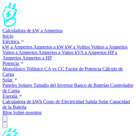
Calculadora de kW a Amperios
Inicio
Eléctrica
kW a Amperios
Amperios a kW
kW a Voltios
Voltios a Amperios
Vatios a Amperios
Amperios a Vatios
kVA a Amperios
HP a
Amperios
Amperios a HP
Potencia
Monofásico
Trifásico
CA vs CC
Factor de Potencia
Cálculo de
Carga
Solar
Paneles Solares
Tamaño del Inversor
Banco de Baterías
Controlador
de Carga
Energía
Calculadora de kWh
Costo de Electricidad
Salida Solar
Capacidad
de la Batería
Blog
Sobre nosotros