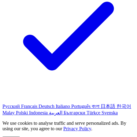
Русский
Français
Deutsch
Italiano
Português
বাংলা
日本語
한국어
Malay
Polski
Indonesia
العربية
Български
Türkçe
Svenska
We use cookies to analyse traffic and serve personalized ads. By
using our site, you agree to our
Privacy Policy
.