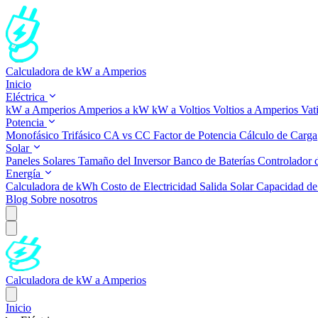
Calculadora de kW a Amperios
Inicio
Eléctrica
kW a Amperios
Amperios a kW
kW a Voltios
Voltios a Amperios
Vat
Potencia
Monofásico
Trifásico
CA vs CC
Factor de Potencia
Cálculo de Carga
Solar
Paneles Solares
Tamaño del Inversor
Banco de Baterías
Controlador 
Energía
Calculadora de kWh
Costo de Electricidad
Salida Solar
Capacidad de 
Blog
Sobre nosotros
Calculadora de kW a Amperios
Inicio