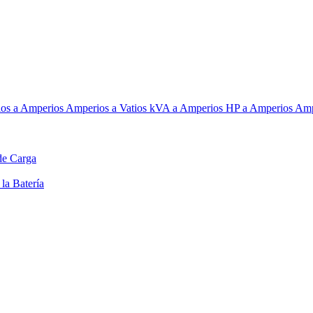
ios a Amperios
Amperios a Vatios
kVA a Amperios
HP a Amperios
Amp
de Carga
la Batería