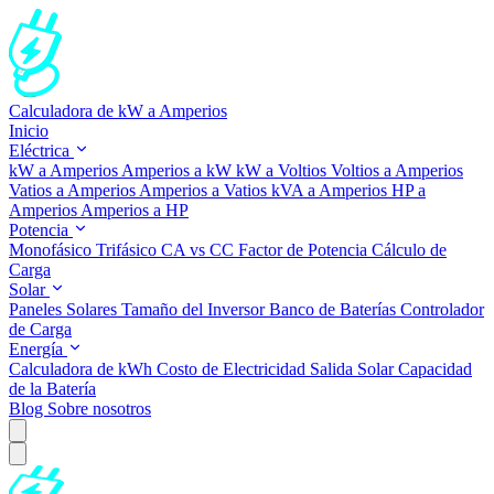
Calculadora de kW a Amperios
Inicio
Eléctrica
kW a Amperios
Amperios a kW
kW a Voltios
Voltios a Amperios
Vatios a Amperios
Amperios a Vatios
kVA a Amperios
HP a
Amperios
Amperios a HP
Potencia
Monofásico
Trifásico
CA vs CC
Factor de Potencia
Cálculo de
Carga
Solar
Paneles Solares
Tamaño del Inversor
Banco de Baterías
Controlador
de Carga
Energía
Calculadora de kWh
Costo de Electricidad
Salida Solar
Capacidad
de la Batería
Blog
Sobre nosotros