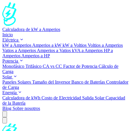
Calculadora de kW a Amperios
Inicio
Eléctrica
kW a Amperios
Amperios a kW
kW a Voltios
Voltios a Amperios
Vatios a Amperios
Amperios a Vatios
kVA a Amperios
HP a
Amperios
Amperios a HP
Potencia
Monofásico
Trifásico
CA vs CC
Factor de Potencia
Cálculo de
Carga
Solar
Paneles Solares
Tamaño del Inversor
Banco de Baterías
Controlador
de Carga
Energía
Calculadora de kWh
Costo de Electricidad
Salida Solar
Capacidad
de la Batería
Blog
Sobre nosotros