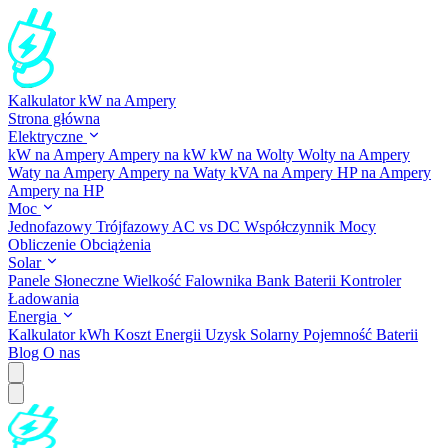
Kalkulator kW na Ampery
Strona główna
Elektryczne
kW na Ampery
Ampery na kW
kW na Wolty
Wolty na Ampery
Waty na Ampery
Ampery na Waty
kVA na Ampery
HP na Ampery
Ampery na HP
Moc
Jednofazowy
Trójfazowy
AC vs DC
Współczynnik Mocy
Obliczenie Obciążenia
Solar
Panele Słoneczne
Wielkość Falownika
Bank Baterii
Kontroler
Ładowania
Energia
Kalkulator kWh
Koszt Energii
Uzysk Solarny
Pojemność Baterii
Blog
O nas