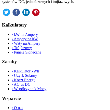
systemów DC, jednofazowych i trójfazowych.
Kalkulatory
›
kW na Ampery
›
Ampery na kW
›
Waty na Ampery
›
Trójfazowy
›
Panele Słoneczne
Zasoby
›
Kalkulator kWh
›
Uzysk Solarny
›
Koszt Energii
›
AC vs DC
›
Współczynnik Mocy
Wsparcie
›
O nas