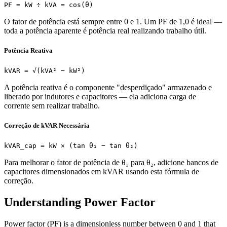
PF = kW ÷ kVA = cos(θ)
O fator de potência está sempre entre 0 e 1. Um PF de 1,0 é ideal —
toda a potência aparente é potência real realizando trabalho útil.
Potência Reativa
kVAR = √(kVA² − kW²)
A potência reativa é o componente "desperdiçado" armazenado e
liberado por indutores e capacitores — ela adiciona carga de
corrente sem realizar trabalho.
Correção de kVAR Necessária
kVAR_cap = kW × (tan θ₁ − tan θ₂)
Para melhorar o fator de potência de θ₁ para θ₂, adicione bancos de
capacitores dimensionados em kVAR usando esta fórmula de
correção.
Understanding Power Factor
Power factor (PF) is a dimensionless number between 0 and 1 that