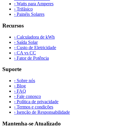
›
Watts para Amperes
›
Trifásico
›
Painéis Solares
Recursos
›
Calculadora de kWh
›
Saída Solar
›
Custo de Eletricidade
›
CA vs CC
›
Fator de Potência
Suporte
›
Sobre nós
›
Blog
›
FAQ
›
Fale conosco
›
Política de privacidade
›
Termos e condições
›
Isenção de Responsabilidade
Mantenha-se Atualizado