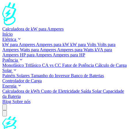
Calculadora de kW para Amperes
Início
Elétrica
kW para Amperes
Amperes para kW
kW para Volts
Volts para
Amperes
Watts para Amperes
Amperes para Watts
kVA para
Amperes
HP para Amperes
Amperes para HP
Potência
Monofásico
Trifásico
CA vs CC
Fator de Potência
Cálculo de Carga
Solar
Painéis Solares
Tamanho do Inversor
Banco de Baterias
Controlador de Carga
Energia
Calculadora de kWh
Custo de Eletricidade
Saída Solar
Capacidade
da Bateria
Blog
Sobre nós