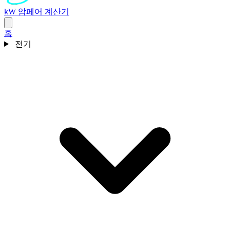
kW 암페어 계산기
홈
전기