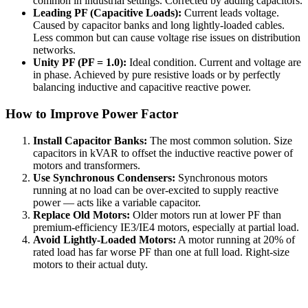
common in industrial settings. Corrected by adding capacitors.
Leading PF (Capacitive Loads):
Current leads voltage.
Caused by capacitor banks and long lightly-loaded cables.
Less common but can cause voltage rise issues on distribution
networks.
Unity PF (PF = 1.0):
Ideal condition. Current and voltage are
in phase. Achieved by pure resistive loads or by perfectly
balancing inductive and capacitive reactive power.
How to Improve Power Factor
Install Capacitor Banks:
The most common solution. Size
capacitors in kVAR to offset the inductive reactive power of
motors and transformers.
Use Synchronous Condensers:
Synchronous motors
running at no load can be over-excited to supply reactive
power — acts like a variable capacitor.
Replace Old Motors:
Older motors run at lower PF than
premium-efficiency IE3/IE4 motors, especially at partial load.
Avoid Lightly-Loaded Motors:
A motor running at 20% of
rated load has far worse PF than one at full load. Right-size
motors to their actual duty.