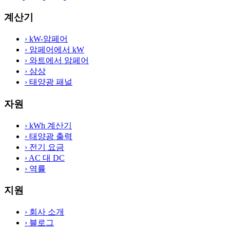
계산기
›
kW-암페어
›
암페어에서 kW
›
와트에서 암페어
›
삼상
›
태양광 패널
자원
›
kWh 계산기
›
태양광 출력
›
전기 요금
›
AC 대 DC
›
역률
지원
›
회사 소개
›
블로그