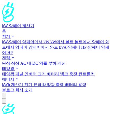
kW 암페어 계산기
홈
전기
kW-암페어
암페어에서 kW
kW에서 볼트
볼트에서 암페어
와
트에서 암페어
암페어에서 와트
kVA-암페어
HP-암페어
암페
어-HP
전력
단상
삼상
AC 대 DC
역률
부하 계산
태양광
태양광 패널
인버터 크기
배터리 뱅크
충전 컨트롤러
에너지
kWh 계산기
전기 요금
태양광 출력
배터리 용량
블로그
회사 소개