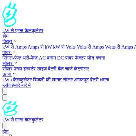
kW से एम्प्स कैलकुलेटर
होम
विद्युत
kW से Amps
Amps से kW
kW से Volts
Volts से Amps
Watts से Amps
पावर
सिंगल-फेज़
थ्री-फेज़
AC बनाम DC
पावर फैक्टर
लोड गणना
सोलर
सोलर पैनल
इनवर्टर साइज़
बैटरी बैंक
चार्ज कंट्रोलर
ऊर्जा
kWh कैलकुलेटर
बिजली की लागत
सोलर आउटपुट
बैटरी क्षमता
ब्लॉग
हमारे बारे में
kW से एम्प्स कैलकुलेटर
होम