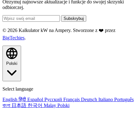
Otrzymuj najnowsze aktualizacje i funkcje do swojej skrzynki
odbiorczej.
Subskrybuj
© 2026 Kalkulator kW na Ampery. Stworzone z ❤️ przez
BigTechies
.
Polski
Select language
English
हिंदी
Español
Русский
Français
Deutsch
Italiano
Português
বাংলা
日本語
한국어
Malay
Polski