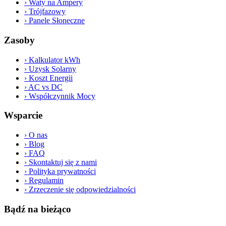
›
Waty na Ampery
›
Trójfazowy
›
Panele Słoneczne
Zasoby
›
Kalkulator kWh
›
Uzysk Solarny
›
Koszt Energii
›
AC vs DC
›
Współczynnik Mocy
Wsparcie
›
O nas
›
Blog
›
FAQ
›
Skontaktuj się z nami
›
Polityka prywatności
›
Regulamin
›
Zrzeczenie się odpowiedzialności
Bądź na bieżąco