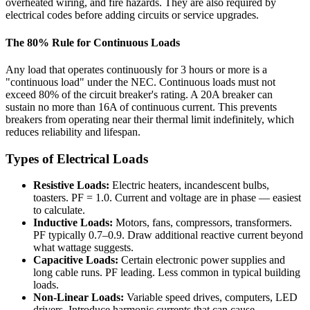
overheated wiring, and fire hazards. They are also required by
electrical codes before adding circuits or service upgrades.
The 80% Rule for Continuous Loads
Any load that operates continuously for 3 hours or more is a
"continuous load" under the NEC. Continuous loads must not
exceed 80% of the circuit breaker's rating. A 20A breaker can
sustain no more than 16A of continuous current. This prevents
breakers from operating near their thermal limit indefinitely, which
reduces reliability and lifespan.
Types of Electrical Loads
Resistive Loads:
Electric heaters, incandescent bulbs,
toasters. PF = 1.0. Current and voltage are in phase — easiest
to calculate.
Inductive Loads:
Motors, fans, compressors, transformers.
PF typically 0.7–0.9. Draw additional reactive current beyond
what wattage suggests.
Capacitive Loads:
Certain electronic power supplies and
long cable runs. PF leading. Less common in typical building
loads.
Non-Linear Loads:
Variable speed drives, computers, LED
drivers. Introduce harmonic currents that can cause