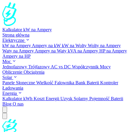
Kalkulator kW na Ampery
Strona główna
Elektryczne
kW na Ampery
Ampery na kW
kW na Wolty
Wolty na Ampery
Waty na Ampery
Ampery na Waty
kVA na Ampery
HP na Ampery
Ampery na HP
Moc
Jednofazowy
Trójfazowy
AC vs DC
Współczynnik Mocy
Obliczenie Obciążenia
Solar
Panele Słoneczne
Wielkość Falownika
Bank Baterii
Kontroler
Ładowania
Energia
Kalkulator kWh
Koszt Energii
Uzysk Solarny
Pojemność Baterii
Blog
O nas