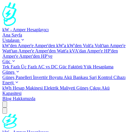
kW - Amper Hesaplayıcı
Ana Sayfa
Ustalaşın
kW'den Amper'e
Amper'den kW'a
kW'den Volt'a
Volt'tan Amper'e
Watt'tan Amper'e
Amper'den Watt'a
kVA'dan Amper'e
HP'den
Amper'e
Amper'den HP'ye
Güç
Tek Fazlı
Üç Fazlı
AC vs DC
Güç Faktörü
Yük Hesaplama
Güneş
Güneş Panelleri
İnvertör Boyutu
Akü Bankası
Şarj Kontrol Cihazı
Enerji
kWh Hesap Makinesi
Elektrik Maliyeti
Güneş Çıkışı
Akü
Kapasitesi
Blog
Hakkımızda