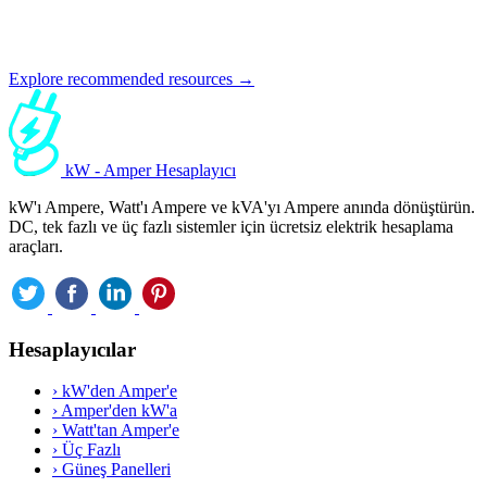
Explore recommended resources →
kW - Amper Hesaplayıcı
kW'ı Ampere, Watt'ı Ampere ve kVA'yı Ampere anında dönüştürün.
DC, tek fazlı ve üç fazlı sistemler için ücretsiz elektrik hesaplama
araçları.
Hesaplayıcılar
›
kW'den Amper'e
›
Amper'den kW'a
›
Watt'tan Amper'e
›
Üç Fazlı
›
Güneş Panelleri