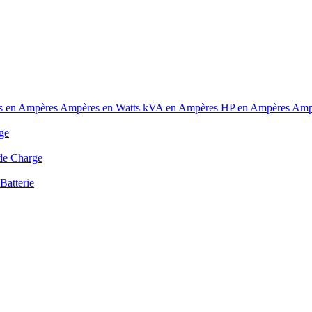
s en Ampères
Ampères en Watts
kVA en Ampères
HP en Ampères
Amp
ge
de Charge
Batterie