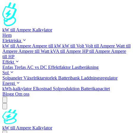
kW till Ampere Kalkylator
Hem
Elektriska
kW till Ampere
Ampere till kW
kW till Volt
Volt till Ampere
Watt till
Ampere
Ampere till Watt
kVA till Ampere
HP till Ampere
Ampere
till HP
Effekt
Enfas
Trefas
AC vs DC
Effektfaktor
Lastberäkning
Sol
Solpaneler
Växelriktarstorlek
Batteribank
Laddningsregulator
Energi
kWh-kalkylator
Elkostnad
Solproduktion
Batterikapacitet
Blogg
Om oss
kW till Ampere Kalkylator