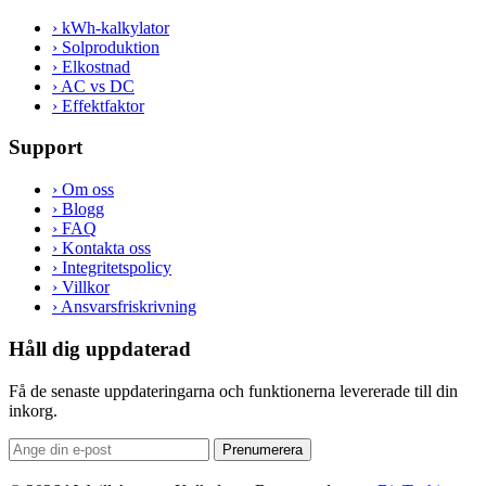
›
kWh-kalkylator
›
Solproduktion
›
Elkostnad
›
AC vs DC
›
Effektfaktor
Support
›
Om oss
›
Blogg
›
FAQ
›
Kontakta oss
›
Integritetspolicy
›
Villkor
›
Ansvarsfriskrivning
Håll dig uppdaterad
Få de senaste uppdateringarna och funktionerna levererade till din
inkorg.
Prenumerera