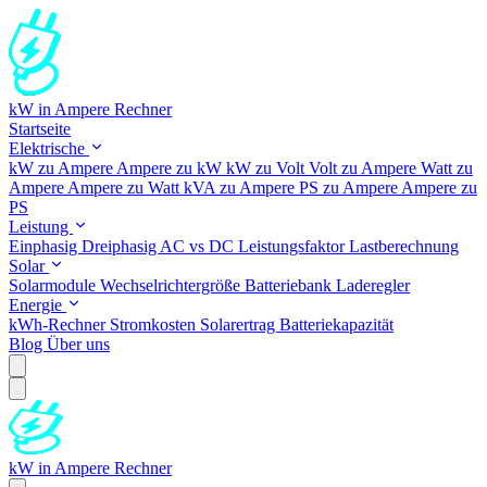
kW in Ampere Rechner
Startseite
Elektrische
kW zu Ampere
Ampere zu kW
kW zu Volt
Volt zu Ampere
Watt zu
Ampere
Ampere zu Watt
kVA zu Ampere
PS zu Ampere
Ampere zu
PS
Leistung
Einphasig
Dreiphasig
AC vs DC
Leistungsfaktor
Lastberechnung
Solar
Solarmodule
Wechselrichtergröße
Batteriebank
Laderegler
Energie
kWh-Rechner
Stromkosten
Solarertrag
Batteriekapazität
Blog
Über uns
kW in Ampere Rechner