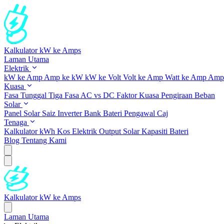
Kalkulator kW ke Amps
Laman Utama
Elektrik
kW ke Amp
Amp ke kW
kW ke Volt
Volt ke Amp
Watt ke Amp
Amp 
Kuasa
Fasa Tunggal
Tiga Fasa
AC vs DC
Faktor Kuasa
Pengiraan Beban
Solar
Panel Solar
Saiz Inverter
Bank Bateri
Pengawal Caj
Tenaga
Kalkulator kWh
Kos Elektrik
Output Solar
Kapasiti Bateri
Blog
Tentang Kami
Kalkulator kW ke Amps
Laman Utama