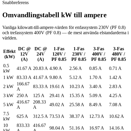
Snabbreferens
Omvandlingstabell kW till ampere
Vanliga kilowatt-till-ampere-värden för enfassystem 230V (PF 0.8)
och trefassystem 400V (PF 0.8) — de mest använda elstandarderna i
världen.
DC @
DC @
1-Fas
1-Fas
3-Fas
3-Fas
Effekt
12V
24V
120V /
230V /
400V /
480V /
(kW)
(A)
(A)
PF 0.85
PF 0.85
PF 0.85
PF 0.85
0.5
41.67 A
20.83 A
4.90 A
2.56 A
0.85 A
0.71 A
kW
1 kW
83.33 A
41.67 A
9.80 A
5.12 A
1.70 A
1.42 A
166.67
2 kW
83.33 A
19.61 A
10.23 A
3.40 A
2.83 A
A
3 kW
250 A
125 A
29.41 A
15.35 A
5.09 A
4.25 A
416.67
208.33
5 kW
49.02 A
25.58 A
8.49 A
7.08 A
A
A
7.5
625 A
312.5 A
73.53 A
38.37 A
12.73 A
10.62 A
kW
10
833.33
416.67
98.04 A
51.16 A
16.97 A
14.16 A
kW
A
A