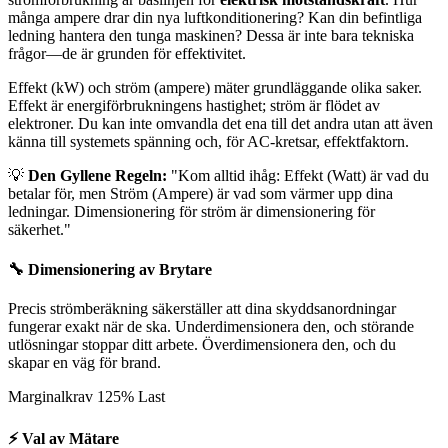
många ampere drar din nya luftkonditionering? Kan din befintliga
ledning hantera den tunga maskinen? Dessa är inte bara tekniska
frågor—de är grunden för effektivitet.
Effekt (kW) och ström (ampere) mäter grundläggande olika saker.
Effekt är energiförbrukningens hastighet; ström är flödet av
elektroner. Du kan inte omvandla det ena till det andra utan att även
känna till systemets spänning och, för AC-kretsar, effektfaktorn.
💡
Den Gyllene Regeln:
"Kom alltid ihåg: Effekt (Watt) är vad du
betalar för, men Ström (Ampere) är vad som värmer upp dina
ledningar. Dimensionering för ström är dimensionering för
säkerhet."
🔧
Dimensionering av Brytare
Precis strömberäkning säkerställer att dina skyddsanordningar
fungerar exakt när de ska. Underdimensionera den, och störande
utlösningar stoppar ditt arbete. Överdimensionera den, och du
skapar en väg för brand.
Marginalkrav
125% Last
⚡
Val av Mätare