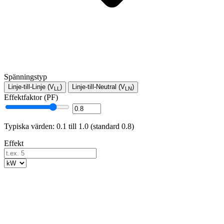
Spänningstyp
Linje-till-Linje (V
)
Linje-till-Neutral (V
)
LL
LN
Effektfaktor (PF)
Typiska värden: 0.1 till 1.0 (standard 0.8)
Effekt