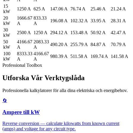
15
1250 A
625 A
147.06 A
76.74 A
25.46 A
21.24 A
kW
20
1666.67
833.33
196.08 A
102.32 A
33.95 A
28.31 A
kW
A
A
30
2500 A
1250 A
294.12 A
153.48 A
50.92 A
42.47 A
kW
50
4166.67
2083.33
490.20 A
255.79 A
84.87 A
70.79 A
kW
A
A
100
8333.33
4166.67
980.39 A
511.58 A
169.74 A
141.58 A
kW
A
A
Professional Toolbox
Utforska Vår Verktygslåda
Professionella kalkylatorer för alla dina elektriska och energibehov.
🔄
Ampere till kW
Reverse conversion — calculate kilowatts from known current
(amps) and voltage for any circuit type.