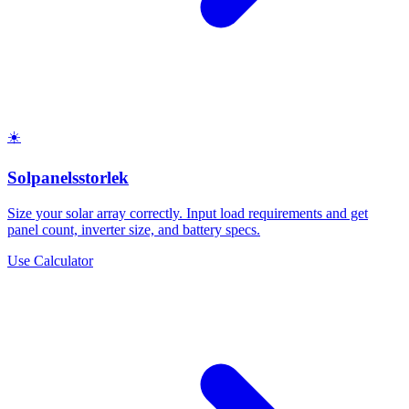
☀️
Solpanelsstorlek
Size your solar array correctly. Input load requirements and get
panel count, inverter size, and battery specs.
Use Calculator