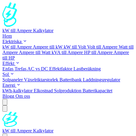
kW till Ampere Kalkylator
Hem
Elektriska
kW till Ampere
Ampere till kW
kW till Volt
Volt till Ampere
Watt till
Ampere
Ampere till Watt
kVA till Ampere
HP till Ampere
Ampere
till HP
Effekt
Enfas
Trefas
AC vs DC
Effektfaktor
Lastberäkning
Sol
Solpaneler
Växelriktarstorlek
Batteribank
Laddningsregulator
Energi
kWh-kalkylator
Elkostnad
Solproduktion
Batterikapacitet
Blogg
Om oss
kW till Ampere Kalkylator