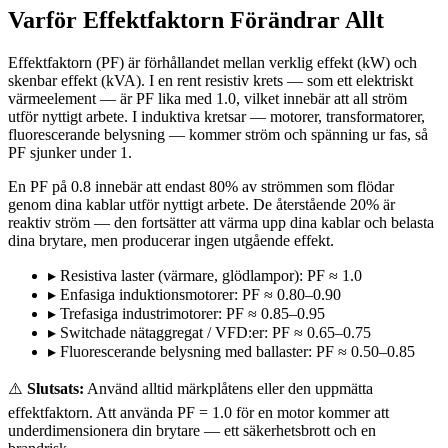
Varför Effektfaktorn Förändrar Allt
Effektfaktorn (PF) är förhållandet mellan verklig effekt (kW) och
skenbar effekt (kVA). I en rent resistiv krets — som ett elektriskt
värmeelement — är PF lika med 1.0, vilket innebär att all ström
utför nyttigt arbete. I induktiva kretsar — motorer, transformatorer,
fluorescerande belysning — kommer ström och spänning ur fas, så
PF sjunker under 1.
En PF på 0.8 innebär att endast 80% av strömmen som flödar
genom dina kablar utför nyttigt arbete. De återstående 20% är
reaktiv ström — den fortsätter att värma upp dina kablar och belasta
dina brytare, men producerar ingen utgående effekt.
▸
Resistiva laster (värmare, glödlampor): PF ≈ 1.0
▸
Enfasiga induktionsmotorer: PF ≈ 0.80–0.90
▸
Trefasiga industrimotorer: PF ≈ 0.85–0.95
▸
Switchade nätaggregat / VFD:er: PF ≈ 0.65–0.75
▸
Fluorescerande belysning med ballaster: PF ≈ 0.50–0.85
⚠️
Slutsats:
Använd alltid märkplåtens eller den uppmätta
effektfaktorn. Att använda PF = 1.0 för en motor kommer att
underdimensionera din brytare — ett säkerhetsbrott och en