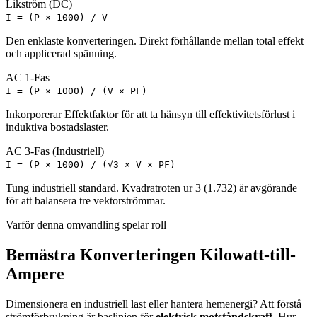
Likström (DC)
I = (P × 1000) / V
Den enklaste konverteringen. Direkt förhållande mellan total effekt
och applicerad spänning.
AC 1-Fas
I = (P × 1000) / (V × PF)
Inkorporerar Effektfaktor för att ta hänsyn till effektivitetsförlust i
induktiva bostadslaster.
AC 3-Fas (Industriell)
I = (P × 1000) / (√3 × V × PF)
Tung industriell standard. Kvadratroten ur 3 (1.732) är avgörande
för att balansera tre vektorströmmar.
Varför denna omvandling spelar roll
Bemästra Konverteringen Kilowatt-till-
Ampere
Dimensionera en industriell last eller hantera hemenergi? Att förstå
strömförbrukning är baslinjen för
elektrisk motståndskraft
. Hur