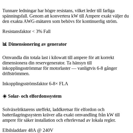
Tunnare ledningar har högre resistans, vilket leder till farliga
spänningsfall. Genom att konvertera kW till Ampere exakt väljer du
den exakta AWG-mätaren som behövs för kontinuerlig ström.
Resistansfaktor
< 3% Fall
📊
Dimensionering av generator
Omvandla din totala last i kilowatt till ampere för att korrekt
dimensionera din reservgenerator. Ta hänsyn till
inkopplingsströmmar för motorlaster — vanligtvis 6-8 gånger
driftströmmen.
Inkopplingsströmsfaktor
6-8× FLA
☀️
Solar- och elfordonssystem
Solväxelriktarens uteffekt, laddkretsar för elfordon och
batterilagringssystem kräver alla exakt omvandling från kW till
ampere för säker installation och efterlevnad av lokala regler.
Elbilsladdare
48A @ 240V