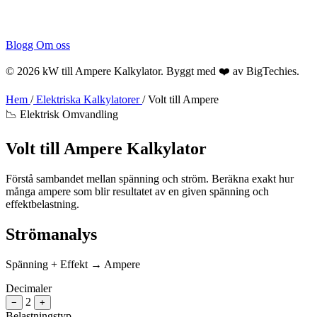
Blogg
Om oss
© 2026 kW till Ampere Kalkylator. Byggt med ❤️ av
BigTechies
.
Hem
/
Elektriska Kalkylatorer
/
Volt till Ampere
📉 Elektrisk Omvandling
Volt till
Ampere
Kalkylator
Förstå sambandet mellan spänning och ström. Beräkna exakt hur
många ampere som blir resultatet av en given spänning och
effektbelastning.
Strömanalys
Spänning + Effekt → Ampere
Decimaler
2
−
+
Belastningstyp