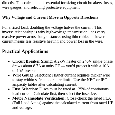
directly. This calculation is essential for sizing circuit breakers, fuses,
wire gauges, and selecting protective equipment.
Why Voltage and Current Move in Opposite Directions
For a fixed load, doubling the voltage halves the current. This
inverse relationship is why high-voltage transmission lines carry
massive power across long distances using thin cables — lower
current means less resistive heating and power loss in the wire.
Practical Applications
Circuit Breaker Sizing:
A 2kW heater on 240V single-phase
draws about 8.7A at unity PF — you'd protect it with a 10A
or 15A breaker.
Wire Gauge Selection:
Higher current requires thicker wire
to stay within safe temperature limits. Use the NEC or IEC
ampacity tables after calculating current.
Fuse Selection:
Fuses must be rated at 125% of continuous
load current. Calculate first, then select the fuse size.
Motor Nameplate Verification:
Cross-check the listed FLA
(Full Load Amps) against the calculated current from rated HP
and voltage.