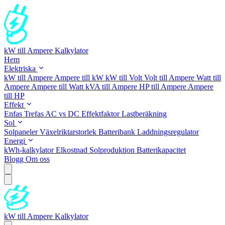
kW till Ampere Kalkylator
Hem
Elektriska
kW till Ampere
Ampere till kW
kW till Volt
Volt till Ampere
Watt till
Ampere
Ampere till Watt
kVA till Ampere
HP till Ampere
Ampere
till HP
Effekt
Enfas
Trefas
AC vs DC
Effektfaktor
Lastberäkning
Sol
Solpaneler
Växelriktarstorlek
Batteribank
Laddningsregulator
Energi
kWh-kalkylator
Elkostnad
Solproduktion
Batterikapacitet
Blogg
Om oss
kW till Ampere Kalkylator