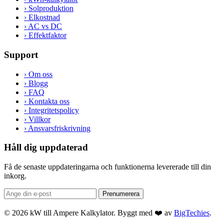
›
Solproduktion
›
Elkostnad
›
AC vs DC
›
Effektfaktor
Support
›
Om oss
›
Blogg
›
FAQ
›
Kontakta oss
›
Integritetspolicy
›
Villkor
›
Ansvarsfriskrivning
Håll dig uppdaterad
Få de senaste uppdateringarna och funktionerna levererade till din
inkorg.
Prenumerera
© 2026 kW till Ampere Kalkylator. Byggt med ❤️ av
BigTechies
.