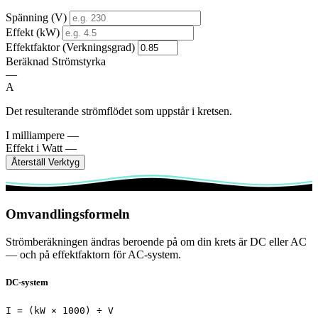
Spänning (V)
Effekt (kW)
Effektfaktor (Verkningsgrad)
Beräknad Strömstyrka
—
A
Det resulterande strömflödet som uppstår i kretsen.
I milliampere
—
Effekt i Watt
—
Återställ Verktyg
Omvandlingsformeln
Strömberäkningen ändras beroende på om din krets är DC eller AC
— och på effektfaktorn för AC-system.
DC-system
I = (kW × 1000) ÷ V