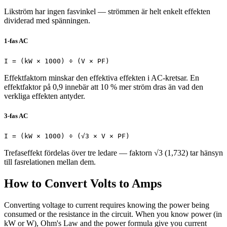
Likström har ingen fasvinkel — strömmen är helt enkelt effekten
dividerad med spänningen.
1-fas AC
I = (kW × 1000) ÷ (V × PF)
Effektfaktorn minskar den effektiva effekten i AC-kretsar. En
effektfaktor på 0,9 innebär att 10 % mer ström dras än vad den
verkliga effekten antyder.
3-fas AC
I = (kW × 1000) ÷ (√3 × V × PF)
Trefaseffekt fördelas över tre ledare — faktorn √3 (1,732) tar hänsyn
till fasrelationen mellan dem.
How to Convert Volts to Amps
Converting voltage to current requires knowing the power being
consumed or the resistance in the circuit. When you know power (in
kW or W), Ohm's Law and the power formula give you current