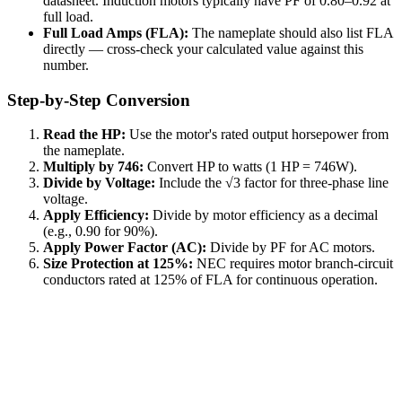
datasheet. Induction motors typically have PF of 0.80–0.92 at
full load.
Full Load Amps (FLA):
The nameplate should also list FLA
directly — cross-check your calculated value against this
number.
Step-by-Step Conversion
Read the HP:
Use the motor's rated output horsepower from
the nameplate.
Multiply by 746:
Convert HP to watts (1 HP = 746W).
Divide by Voltage:
Include the √3 factor for three-phase line
voltage.
Apply Efficiency:
Divide by motor efficiency as a decimal
(e.g., 0.90 for 90%).
Apply Power Factor (AC):
Divide by PF for AC motors.
Size Protection at 125%:
NEC requires motor branch-circuit
conductors rated at 125% of FLA for continuous operation.