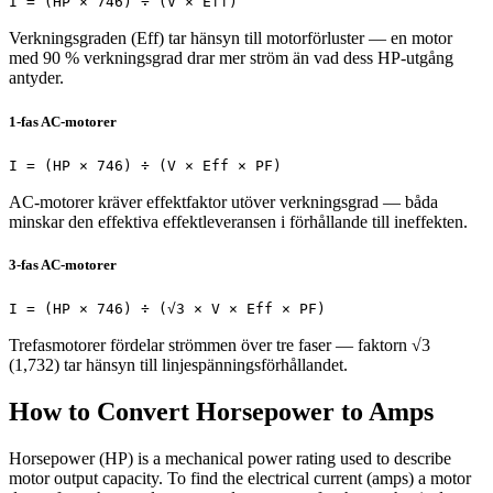
I = (HP × 746) ÷ (V × Eff)
Verkningsgraden (Eff) tar hänsyn till motorförluster — en motor
med 90 % verkningsgrad drar mer ström än vad dess HP-utgång
antyder.
1-fas AC-motorer
I = (HP × 746) ÷ (V × Eff × PF)
AC-motorer kräver effektfaktor utöver verkningsgrad — båda
minskar den effektiva effektleveransen i förhållande till ineffekten.
3-fas AC-motorer
I = (HP × 746) ÷ (√3 × V × Eff × PF)
Trefasmotorer fördelar strömmen över tre faser — faktorn √3
(1,732) tar hänsyn till linjespänningsförhållandet.
How to Convert Horsepower to Amps
Horsepower (HP) is a mechanical power rating used to describe
motor output capacity. To find the electrical current (amps) a motor