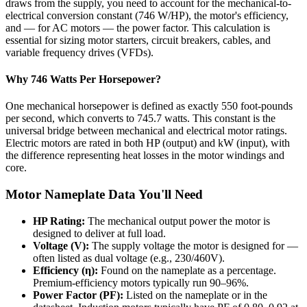
draws from the supply, you need to account for the mechanical-to-
electrical conversion constant (746 W/HP), the motor's efficiency,
and — for AC motors — the power factor. This calculation is
essential for sizing motor starters, circuit breakers, cables, and
variable frequency drives (VFDs).
Why 746 Watts Per Horsepower?
One mechanical horsepower is defined as exactly 550 foot-pounds
per second, which converts to 745.7 watts. This constant is the
universal bridge between mechanical and electrical motor ratings.
Electric motors are rated in both HP (output) and kW (input), with
the difference representing heat losses in the motor windings and
core.
Motor Nameplate Data You'll Need
HP Rating:
The mechanical output power the motor is
designed to deliver at full load.
Voltage (V):
The supply voltage the motor is designed for —
often listed as dual voltage (e.g., 230/460V).
Efficiency (η):
Found on the nameplate as a percentage.
Premium-efficiency motors typically run 90–96%.
Power Factor (PF):
Listed on the nameplate or in the