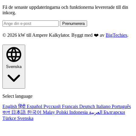
Få de senaste uppdateringarna och funktionerna levererade till din
inkorg.
Prenumerera
© 2026 kW till Ampere Kalkylator. Byggt med ❤️ av
BigTechies
.
Svenska
Select language
English
हिंदी
Español
Русский
Français
Deutsch
Italiano
Português
বাংলা
日本語
한국어
Malay
Polski
Indonesia
العربية
Български
Türkçe
Svenska