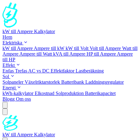
kW till Ampere Kalkylator
Hem
Elektriska
kW till Ampere
Ampere till kW
kW till Volt
Volt till Ampere
Watt till
Ampere
Ampere till Watt
kVA till Ampere
HP till Ampere
Ampere
till HP
Effekt
Enfas
Trefas
AC vs DC
Effektfaktor
Lastberäkning
Sol
Solpaneler
Växelriktarstorlek
Batteribank
Laddningsregulator
Energi
kWh-kalkylator
Elkostnad
Solproduktion
Batterikapacitet
Blogg
Om oss
kW till Ampere Kalkylator