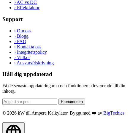
›
AC vs DC
›
Effektfaktor
Support
›
Om oss
›
Blogg
›
FAQ
›
Kontakta oss
›
Integritetspolicy
›
Villkor
›
Ansvarsfriskrivning
Håll dig uppdaterad
Få de senaste uppdateringarna och funktionerna levererade till din
inkorg.
Prenumerera
© 2026 kW till Ampere Kalkylator. Byggt med ❤️ av
BigTechies
.