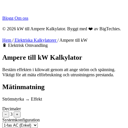
Blogg
Om oss
© 2026 kW till Ampere Kalkylator. Byggt med ❤️ av
BigTechies
.
Hem
/
Elektriska Kalkylatorer
/
Ampere till kW
🔋 Elektrisk Omvandling
Ampere till
kW
Kalkylator
Bestäm effekten i kilowatt genom att ange ström och spänning.
Viktigt för att mäta elförbrukning och utrustningens prestanda.
Mätinmatning
Strömstyrka → Effekt
Decimaler
3
−
+
Systemkonfiguration