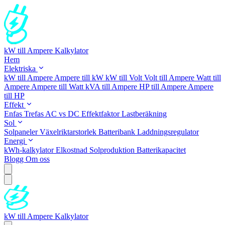
kW till Ampere Kalkylator
Hem
Elektriska
kW till Ampere
Ampere till kW
kW till Volt
Volt till Ampere
Watt till
Ampere
Ampere till Watt
kVA till Ampere
HP till Ampere
Ampere
till HP
Effekt
Enfas
Trefas
AC vs DC
Effektfaktor
Lastberäkning
Sol
Solpaneler
Växelriktarstorlek
Batteribank
Laddningsregulator
Energi
kWh-kalkylator
Elkostnad
Solproduktion
Batterikapacitet
Blogg
Om oss
kW till Ampere Kalkylator