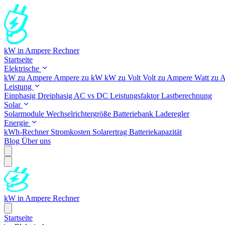
kW in Ampere Rechner
Startseite
Elektrische
kW zu Ampere
Ampere zu kW
kW zu Volt
Volt zu Ampere
Watt zu 
Leistung
Einphasig
Dreiphasig
AC vs DC
Leistungsfaktor
Lastberechnung
Solar
Solarmodule
Wechselrichtergröße
Batteriebank
Laderegler
Energie
kWh-Rechner
Stromkosten
Solarertrag
Batteriekapazität
Blog
Über uns
kW in Ampere Rechner
Startseite