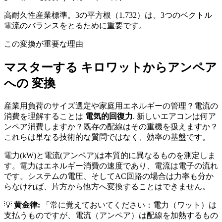
高耐久性産業標準。3の平方根（1.732）は、3つのベクトル
電流のバランスをとるために重要です。
この変換が重要な理由
マスターする キロワットからアンペア
への 変換
産業用負荷のサイズ選定や家庭用エネルギーの管理？電流の
消費を理解することは
電気的回復力
. 新しいエアコンは何ア
ンペア消費しますか？既存の配線はその重機を扱えますか？
これらは単なる技術的な質問ではなく、効率の基盤です。
電力(kW)と電流(アンペア)は本質的に異なるものを測定しま
す。電力はエネルギー消費の速度であり、電流は電子の流れ
です。システムの電圧、そしてAC回路の場合は力率も分か
らなければ、片方から他方へ変換することはできません。
💡
黄金律:
「常に覚えておいてください：電力（ワット）は
支払うものですが、電流（アンペア）は配線を加熱するもの