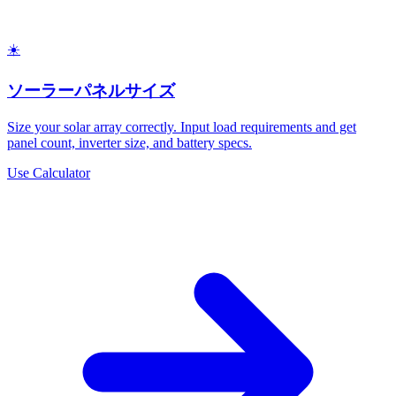
☀️
ソーラーパネルサイズ
Size your solar array correctly. Input load requirements and get
panel count, inverter size, and battery specs.
Use Calculator