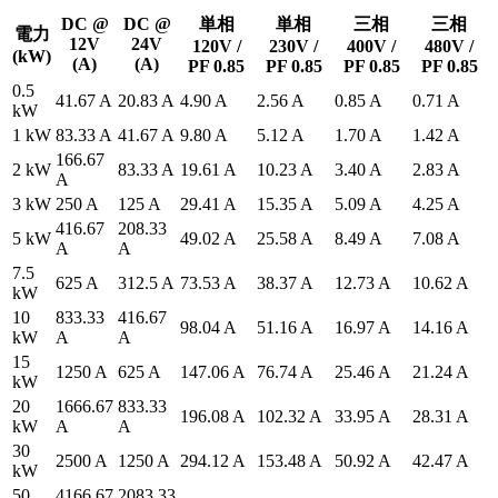
DC @
DC @
単相
単相
三相
三相
電力
12V
24V
120V /
230V /
400V /
480V /
(kW)
(A)
(A)
PF 0.85
PF 0.85
PF 0.85
PF 0.85
0.5
41.67 A
20.83 A
4.90 A
2.56 A
0.85 A
0.71 A
kW
1 kW
83.33 A
41.67 A
9.80 A
5.12 A
1.70 A
1.42 A
166.67
2 kW
83.33 A
19.61 A
10.23 A
3.40 A
2.83 A
A
3 kW
250 A
125 A
29.41 A
15.35 A
5.09 A
4.25 A
416.67
208.33
5 kW
49.02 A
25.58 A
8.49 A
7.08 A
A
A
7.5
625 A
312.5 A
73.53 A
38.37 A
12.73 A
10.62 A
kW
10
833.33
416.67
98.04 A
51.16 A
16.97 A
14.16 A
kW
A
A
15
1250 A
625 A
147.06 A
76.74 A
25.46 A
21.24 A
kW
20
1666.67
833.33
196.08 A
102.32 A
33.95 A
28.31 A
kW
A
A
30
2500 A
1250 A
294.12 A
153.48 A
50.92 A
42.47 A
kW
50
4166.67
2083.33