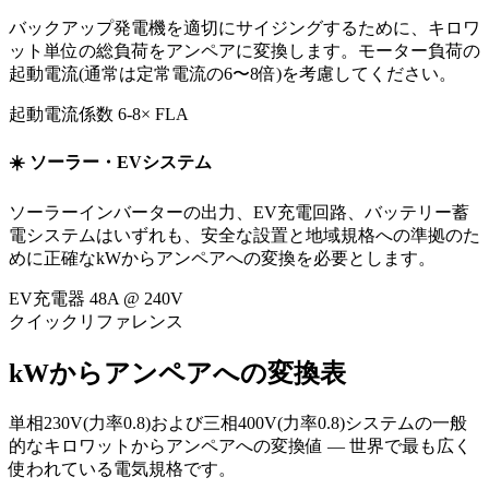
バックアップ発電機を適切にサイジングするために、キロワ
ット単位の総負荷をアンペアに変換します。モーター負荷の
起動電流(通常は定常電流の6〜8倍)を考慮してください。
起動電流係数
6-8× FLA
☀️
ソーラー・EVシステム
ソーラーインバーターの出力、EV充電回路、バッテリー蓄
電システムはいずれも、安全な設置と地域規格への準拠のた
めに正確なkWからアンペアへの変換を必要とします。
EV充電器
48A @ 240V
クイックリファレンス
kWからアンペアへの変換表
単相230V(力率0.8)および三相400V(力率0.8)システムの一般
的なキロワットからアンペアへの変換値 — 世界で最も広く
使われている電気規格です。