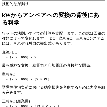
技術的な深掘り
kWからアンペアへの変換の背後にあ
る科学
ワットの法則がすべての計算を支配します。この式は回路の
種類によって変化します — DC、単相AC、三相ACシステム
には、それぞれ独自の導出式があります。
直流 (DC)
I = (P × 1000) / V
最も単純な変換。総電力と印加電圧の直接的な関係。
単相AC
I = (P × 1000) / (V × PF)
誘導性住宅負荷における効率損失を考慮するために力率を組
み込みます。
三相AC (産業用)
I = (P × 1000) / (√3 × V × PF)