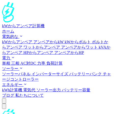
kWからアンペア計算機
ホーム
電気的な
kWからアンペア
アンペアからkW
kWからボルト
ボルトか
らアンペア
ワットからアンペア
アンペアからワット
kVAか
らアンペア
HPからアンペア
アンペアからHP
電力
単相
三相
AC対DC
力率
負荷計算
ソーラー
ソーラーパネル
インバーターサイズ
バッテリーバンク
チャ
ージコントローラー
エネルギー
kWh計算機
電気代
ソーラー出力
バッテリー容量
ブログ
私たちについて