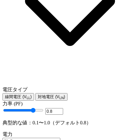
電圧タイプ
線間電圧 (V
)
対地電圧 (V
)
LL
LN
力率 (PF)
典型的な値：0.1〜1.0（デフォルト0.8）
電力