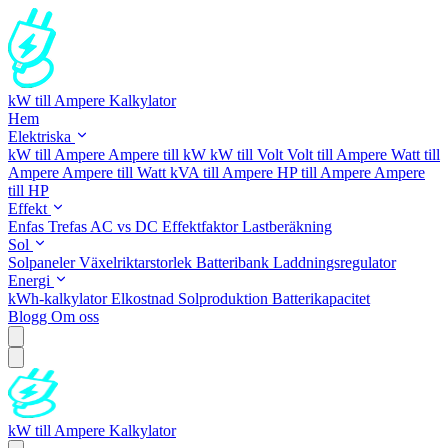
kW till Ampere Kalkylator
Hem
Elektriska
kW till Ampere
Ampere till kW
kW till Volt
Volt till Ampere
Watt till
Ampere
Ampere till Watt
kVA till Ampere
HP till Ampere
Ampere
till HP
Effekt
Enfas
Trefas
AC vs DC
Effektfaktor
Lastberäkning
Sol
Solpaneler
Växelriktarstorlek
Batteribank
Laddningsregulator
Energi
kWh-kalkylator
Elkostnad
Solproduktion
Batterikapacitet
Blogg
Om oss
kW till Ampere Kalkylator