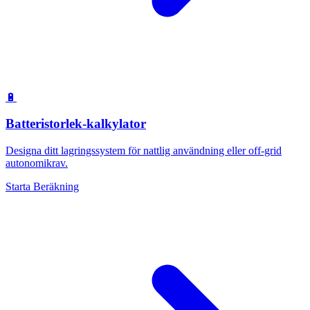
🔋
Batteristorlek-kalkylator
Designa ditt lagringssystem för nattlig användning eller off-grid
autonomikrav.
Starta Beräkning