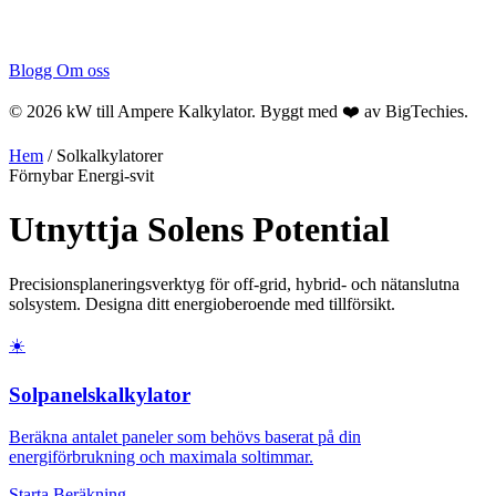
Blogg
Om oss
© 2026 kW till Ampere Kalkylator. Byggt med ❤️ av
BigTechies
.
Hem
/
Solkalkylatorer
Förnybar Energi-svit
Utnyttja
Solens
Potential
Precisionsplaneringsverktyg för off-grid, hybrid- och nätanslutna
solsystem. Designa ditt energioberoende med tillförsikt.
☀️
Solpanelskalkylator
Beräkna antalet paneler som behövs baserat på din
energiförbrukning och maximala soltimmar.
Starta Beräkning