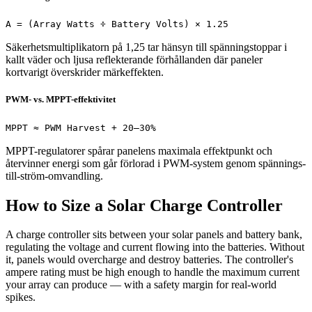
A = (Array Watts ÷ Battery Volts) × 1.25
Säkerhetsmultiplikatorn på 1,25 tar hänsyn till spänningstoppar i
kallt väder och ljusa reflekterande förhållanden där paneler
kortvarigt överskrider märkeffekten.
PWM- vs. MPPT-effektivitet
MPPT ≈ PWM Harvest + 20–30%
MPPT-regulatorer spårar panelens maximala effektpunkt och
återvinner energi som går förlorad i PWM-system genom spännings-
till-ström-omvandling.
How to Size a Solar Charge Controller
A charge controller sits between your solar panels and battery bank,
regulating the voltage and current flowing into the batteries. Without
it, panels would overcharge and destroy batteries. The controller's
ampere rating must be high enough to handle the maximum current
your array can produce — with a safety margin for real-world
spikes.