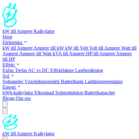
kW till Ampere Kalkylator
Hem
Elektriska
kW till Ampere
Ampere till kW
kW till Volt
Volt till Ampere
Watt till
Ampere
Ampere till Watt
kVA till Ampere
HP till Ampere
Ampere
till HP
Effekt
Enfas
Trefas
AC vs DC
Effektfaktor
Lastberäkning
Sol
Solpaneler
Växelriktarstorlek
Batteribank
Laddningsregulator
Energi
kWh-kalkylator
Elkostnad
Solproduktion
Batterikapacitet
Blogg
Om oss
kW till Ampere Kalkylator