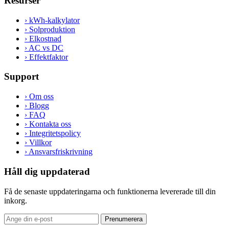
Resurser
›
kWh-kalkylator
›
Solproduktion
›
Elkostnad
›
AC vs DC
›
Effektfaktor
Support
›
Om oss
›
Blogg
›
FAQ
›
Kontakta oss
›
Integritetspolicy
›
Villkor
›
Ansvarsfriskrivning
Håll dig uppdaterad
Få de senaste uppdateringarna och funktionerna levererade till din
inkorg.
Prenumerera