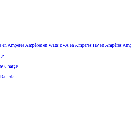
s en Ampères
Ampères en Watts
kVA en Ampères
HP en Ampères
Amp
ge
de Charge
Batterie