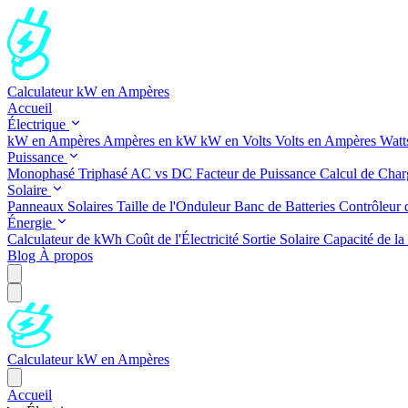
Calculateur kW en Ampères
Accueil
Électrique
kW en Ampères
Ampères en kW
kW en Volts
Volts en Ampères
Watt
Puissance
Monophasé
Triphasé
AC vs DC
Facteur de Puissance
Calcul de Char
Solaire
Panneaux Solaires
Taille de l'Onduleur
Banc de Batteries
Contrôleur 
Énergie
Calculateur de kWh
Coût de l'Électricité
Sortie Solaire
Capacité de la 
Blog
À propos
Calculateur kW en Ampères
Accueil