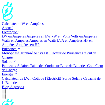
Calculateur kW en Ampères
Accueil
Électrique
kW en Ampères
Ampères en kW
kW en Volts
Volts en Ampères
Watts en Ampères
Ampères en Watts
kVA en Ampères
HP en
Ampères
Ampères en HP
Puissance
Monophasé
Triphasé
AC vs DC
Facteur de Puissance
Calcul de
Charge
Solaire
Panneaux Solaires
Taille de l'Onduleur
Banc de Batteries
Contrôleur
de Charge
Énergie
Calculateur de kWh
Coût de l'Électricité
Sortie Solaire
Capacité de
la Batterie
Blog
À propos