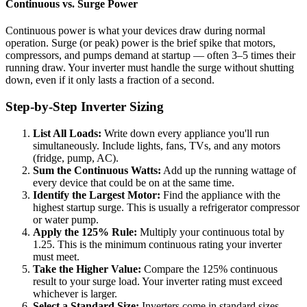
Continuous vs. Surge Power
Continuous power is what your devices draw during normal
operation. Surge (or peak) power is the brief spike that motors,
compressors, and pumps demand at startup — often 3–5 times their
running draw. Your inverter must handle the surge without shutting
down, even if it only lasts a fraction of a second.
Step-by-Step Inverter Sizing
List All Loads:
Write down every appliance you'll run
simultaneously. Include lights, fans, TVs, and any motors
(fridge, pump, AC).
Sum the Continuous Watts:
Add up the running wattage of
every device that could be on at the same time.
Identify the Largest Motor:
Find the appliance with the
highest startup surge. This is usually a refrigerator compressor
or water pump.
Apply the 125% Rule:
Multiply your continuous total by
1.25. This is the minimum continuous rating your inverter
must meet.
Take the Higher Value:
Compare the 125% continuous
result to your surge load. Your inverter rating must exceed
whichever is larger.
Select a Standard Size:
Inverters come in standard sizes