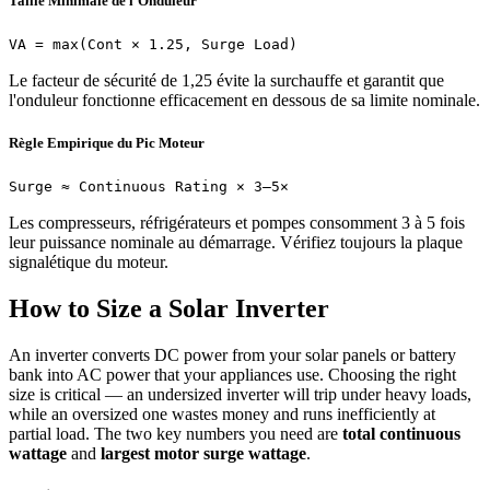
Taille Minimale de l'Onduleur
VA = max(Cont × 1.25, Surge Load)
Le facteur de sécurité de 1,25 évite la surchauffe et garantit que
l'onduleur fonctionne efficacement en dessous de sa limite nominale.
Règle Empirique du Pic Moteur
Surge ≈ Continuous Rating × 3–5×
Les compresseurs, réfrigérateurs et pompes consomment 3 à 5 fois
leur puissance nominale au démarrage. Vérifiez toujours la plaque
signalétique du moteur.
How to Size a Solar Inverter
An inverter converts DC power from your solar panels or battery
bank into AC power that your appliances use. Choosing the right
size is critical — an undersized inverter will trip under heavy loads,
while an oversized one wastes money and runs inefficiently at
partial load. The two key numbers you need are
total continuous
wattage
and
largest motor surge wattage
.