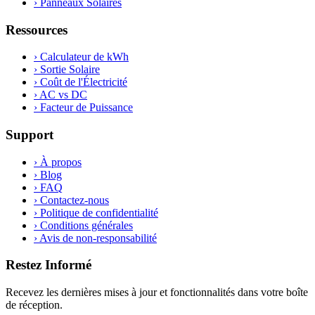
›
Panneaux Solaires
Ressources
›
Calculateur de kWh
›
Sortie Solaire
›
Coût de l'Électricité
›
AC vs DC
›
Facteur de Puissance
Support
›
À propos
›
Blog
›
FAQ
›
Contactez-nous
›
Politique de confidentialité
›
Conditions générales
›
Avis de non-responsabilité
Restez Informé
Recevez les dernières mises à jour et fonctionnalités dans votre boîte
de réception.