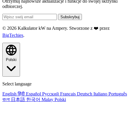
Otrzymuj najnowsze aktualizacje i funkcje do swojej skrzynki
odbiorczej.
Subskrybuj
© 2026 Kalkulator kW na Ampery. Stworzone z ❤️ przez
BigTechies
.
Polski
Select language
English
हिंदी
Español
Русский
Français
Deutsch
Italiano
Português
বাংলা
日本語
한국어
Malay
Polski