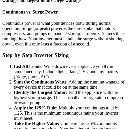
wattage
and
largest motor surge wattage
.
Continuous vs. Surge Power
Continuous power is what your devices draw during normal
operation. Surge (or peak) power is the brief spike that motors,
compressors, and pumps demand at startup — often 3–5 times their
running draw. Your inverter must handle the surge without shutting
down, even if it only lasts a fraction of a second.
Step-by-Step Inverter Sizing
List All Loads:
Write down every appliance you'll run
simultaneously. Include lights, fans, TVs, and any motors
(fridge, pump, AC).
Sum the Continuous Watts:
Add up the running wattage of
every device that could be on at the same time.
Identify the Largest Motor:
Find the appliance with the
highest startup surge. This is usually a refrigerator compressor
or water pump.
Apply the 125% Rule:
Multiply your continuous total by
1.25. This is the minimum continuous rating your inverter
must meet.
Take the Higher Value:
Compare the 125% continuous
result to your surge load. Your inverter rating must exceed