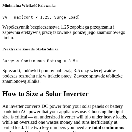
Minimalna Wielkość Falownika
VA = max(Cont × 1.25, Surge Load)
Współczynnik bezpieczeństwa 1,25 zapobiega przegrzaniu i
zapewnia efektywną pracę falownika poniżej jego znamionowego
limitu.
Praktyczna Zasada Skoku Silnika
Surge ≈ Continuous Rating × 3–5×
Sprężarki, lodówki i pompy pobierają 3-5 razy więcej watów
podczas rozruchu niż w trakcie pracy. Zawsze sprawdź tabliczkę
znamionową silnika.
How to Size a Solar Inverter
An inverter converts DC power from your solar panels or battery
bank into AC power that your appliances use. Choosing the right
size is critical — an undersized inverter will trip under heavy loads,
while an oversized one wastes money and runs inefficiently at
partial load. The two key numbers you need are
total continuous