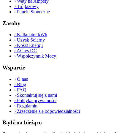
›
Waty na Ampery
›
Trójfazowy
›
Panele Słoneczne
Zasoby
›
Kalkulator kWh
›
Uzysk Solarny
›
Koszt Energii
›
AC vs DC
›
Współczynnik Mocy
Wsparcie
›
O nas
›
Blog
›
FAQ
›
Skontaktuj się z nami
›
Polityka prywatności
›
Regulamin
›
Zrzeczenie się odpowiedzialności
Bądź na bieżąco