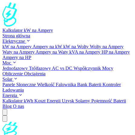
Kalkulator kW na Ampery
Strona główna
Elektryczne
kW na Ampery
Ampery na kW
kW na Wolty
Wolty na Ampery
Waty na Ampery
Ampery na Waty
kVA na Ampery
HP na Ampery
Ampery na HP
Moc
Jednofazowy
Trójfazowy
AC vs DC
Współczynnik Mocy
Obliczenie Obciążenia
Solar
Panele Słoneczne
Wielkość Falownika
Bank Baterii
Kontroler
Ładowania
Energia
Kalkulator kWh
Koszt Energii
Uzysk Solarny
Pojemność Baterii
Blog
O nas