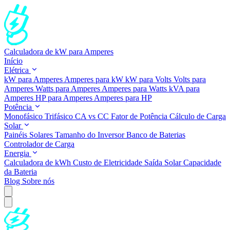
Calculadora de kW para Amperes
Início
Elétrica
kW para Amperes
Amperes para kW
kW para Volts
Volts para
Amperes
Watts para Amperes
Amperes para Watts
kVA para
Amperes
HP para Amperes
Amperes para HP
Potência
Monofásico
Trifásico
CA vs CC
Fator de Potência
Cálculo de Carga
Solar
Painéis Solares
Tamanho do Inversor
Banco de Baterias
Controlador de Carga
Energia
Calculadora de kWh
Custo de Eletricidade
Saída Solar
Capacidade
da Bateria
Blog
Sobre nós