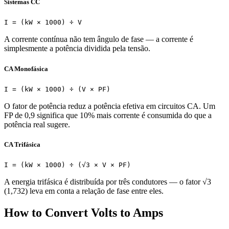
Sistemas CC
I = (kW × 1000) ÷ V
A corrente contínua não tem ângulo de fase — a corrente é
simplesmente a potência dividida pela tensão.
CA Monofásica
I = (kW × 1000) ÷ (V × PF)
O fator de potência reduz a potência efetiva em circuitos CA. Um
FP de 0,9 significa que 10% mais corrente é consumida do que a
potência real sugere.
CA Trifásica
I = (kW × 1000) ÷ (√3 × V × PF)
A energia trifásica é distribuída por três condutores — o fator √3
(1,732) leva em conta a relação de fase entre eles.
How to Convert Volts to Amps