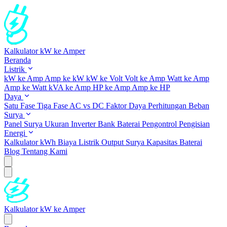
Kalkulator kW ke Amper
Beranda
Listrik
kW ke Amp
Amp ke kW
kW ke Volt
Volt ke Amp
Watt ke Amp
Amp ke Watt
kVA ke Amp
HP ke Amp
Amp ke HP
Daya
Satu Fase
Tiga Fase
AC vs DC
Faktor Daya
Perhitungan Beban
Surya
Panel Surya
Ukuran Inverter
Bank Baterai
Pengontrol Pengisian
Energi
Kalkulator kWh
Biaya Listrik
Output Surya
Kapasitas Baterai
Blog
Tentang Kami
Kalkulator kW ke Amper