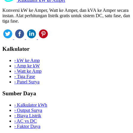
Kalkulator kW ke Amper
Konversi kW ke Amper, Watt ke Amper, dan kVA ke Amper secara
instan. Alat perhitungan listrik gratis untuk sistem DC, satu fase, dan
tiga fase.
Kalkulator
›
kW ke Amp
›
Amp ke kW
›
Watt ke Amp
›
Tiga Fase
›
Panel Surya
Sumber Daya
›
Kalkulator kWh
›
Output Surya
›
Biaya Listrik
›
AC vs DC
›
Faktor Daya