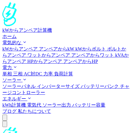
kWからアンペア計算機
ホーム
電気的な
kWからアンペア
アンペアからkW
kWからボルト
ボルトか
らアンペア
ワットからアンペア
アンペアからワット
kVAか
らアンペア
HPからアンペア
アンペアからHP
電力
単相
三相
AC対DC
力率
負荷計算
ソーラー
ソーラーパネル
インバーターサイズ
バッテリーバンク
チャ
ージコントローラー
エネルギー
kWh計算機
電気代
ソーラー出力
バッテリー容量
ブログ
私たちについて