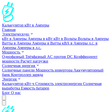
Калькулятор кВт в Амперы
Главная
Электрическую
кВт в Амперы
Амперы в кВт
кВт в Вольты
Вольты в Амперы
Ватты в Амперы
Амперы в Ватты
кВА в Амперы
л.с. в
Амперы
Амперы в л.с.
Мощность
Однофазный
Трёхфазный
AC против DC
Коэффициент
мощности
Расчет нагрузки
Солнечная энергия
Солнечные панели
Мощность инвертора
Аккумуляторный
банк
Контроллер заряда
Энергия
Калькулятор кВт·ч
Стоимость электроэнергии
Солнечная
выработка
Емкость батареи
Блог
О нас