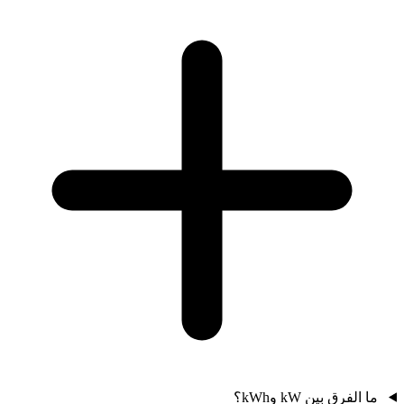
ما الفرق بين kW وkWh؟