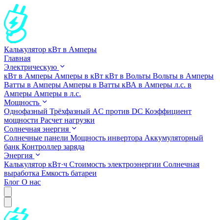
Калькулятор кВт в Амперы
Главная
Электрическую
кВт в Амперы
Амперы в кВт
кВт в Вольты
Вольты в Амперы
Ватты в Амперы
Амперы в Ватты
кВА в Амперы
л.с. в
Амперы
Амперы в л.с.
Мощность
Однофазный
Трёхфазный
AC против DC
Коэффициент
мощности
Расчет нагрузки
Солнечная энергия
Солнечные панели
Мощность инвертора
Аккумуляторный
банк
Контроллер заряда
Энергия
Калькулятор кВт·ч
Стоимость электроэнергии
Солнечная
выработка
Емкость батареи
Блог
О нас