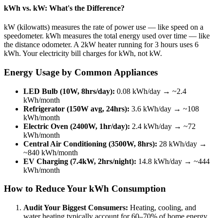
kWh vs. kW: What's the Difference?
kW (kilowatts) measures the rate of power use — like speed on a
speedometer. kWh measures the total energy used over time — like
the distance odometer. A 2kW heater running for 3 hours uses 6
kWh. Your electricity bill charges for kWh, not kW.
Energy Usage by Common Appliances
LED Bulb (10W, 8hrs/day):
0.08 kWh/day → ~2.4
kWh/month
Refrigerator (150W avg, 24hrs):
3.6 kWh/day → ~108
kWh/month
Electric Oven (2400W, 1hr/day):
2.4 kWh/day → ~72
kWh/month
Central Air Conditioning (3500W, 8hrs):
28 kWh/day →
~840 kWh/month
EV Charging (7.4kW, 2hrs/night):
14.8 kWh/day → ~444
kWh/month
How to Reduce Your kWh Consumption
Audit Your Biggest Consumers:
Heating, cooling, and
water heating typically account for 60–70% of home energy