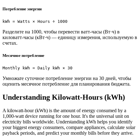
Потребление энергии
kWh = Watts × Hours ÷ 1000
Разделите на 1000, чтобы перевести ватт-часы (Вт·ч) в
киловатт-часы (кВт·ч) — единицу измерения, используемую в
счетах.
Месячное потребление
Monthly kWh = Daily kWh × 30
Умножьте суточное потребление энергии на 30 дней, чтобы
оценить месячное потребление для планирования бюджета.
Understanding Kilowatt-Hours (kWh)
A kilowatt-hour (kWh) is the amount of energy consumed by a
1,000-watt device running for one hour. It's the universal unit on
electricity bills worldwide. Understanding kWh helps you identify
your biggest energy consumers, compare appliances, calculate solar
payback periods, and predict your monthly bills before they arrive.