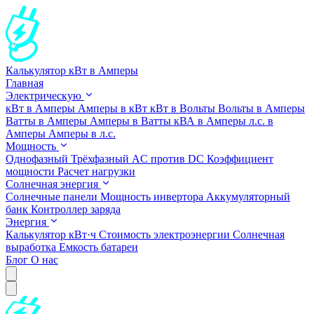
Калькулятор кВт в Амперы
Главная
Электрическую
кВт в Амперы
Амперы в кВт
кВт в Вольты
Вольты в Амперы
Ватты в Амперы
Амперы в Ватты
кВА в Амперы
л.с. в
Амперы
Амперы в л.с.
Мощность
Однофазный
Трёхфазный
AC против DC
Коэффициент
мощности
Расчет нагрузки
Солнечная энергия
Солнечные панели
Мощность инвертора
Аккумуляторный
банк
Контроллер заряда
Энергия
Калькулятор кВт·ч
Стоимость электроэнергии
Солнечная
выработка
Емкость батареи
Блог
О нас