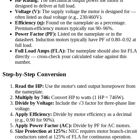
HP Rating:
The mechanical output power the motor is
designed to deliver at full load.
Voltage (V):
The supply voltage the motor is designed for —
often listed as dual voltage (e.g., 230/460V).
Efficiency (η):
Found on the nameplate as a percentage.
Premium-efficiency motors typically run 90–96%.
Power Factor (PF):
Listed on the nameplate or in the
datasheet. Induction motors typically have PF of 0.80–0.92 at
full load.
Full Load Amps (FLA):
The nameplate should also list FLA
directly — cross-check your calculated value against this
number.
Step-by-Step Conversion
Read the HP:
Use the motor's rated output horsepower from
the nameplate.
Multiply by 746:
Convert HP to watts (1 HP = 746W).
Divide by Voltage:
Include the √3 factor for three-phase line
voltage.
Apply Efficiency:
Divide by motor efficiency as a decimal
(e.g., 0.90 for 90%).
Apply Power Factor (AC):
Divide by PF for AC motors.
Size Protection at 125%:
NEC requires motor branch-circuit
conductors rated at 125% of FLA for continuous operation.