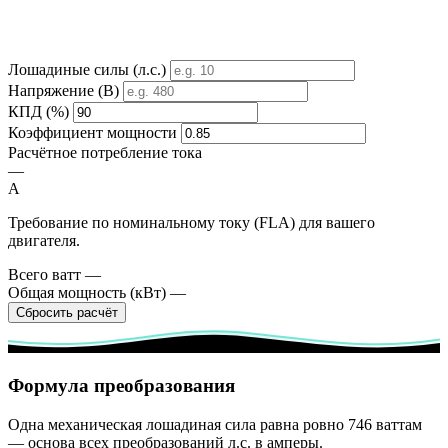
Лошадиные силы (л.с.)
Напряжение (В)
КПД (%)
Коэффициент мощности
Расчётное потребление тока
—
A
Требование по номинальному току (FLA) для вашего
двигателя.
Всего ватт
—
Общая мощность (кВт)
—
Сбросить расчёт
Формула преобразования
Одна механическая лошадиная сила равна ровно 746 ваттам
— основа всех преобразований л.с. в амперы.