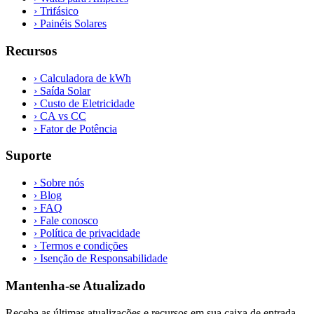
›
Trifásico
›
Painéis Solares
Recursos
›
Calculadora de kWh
›
Saída Solar
›
Custo de Eletricidade
›
CA vs CC
›
Fator de Potência
Suporte
›
Sobre nós
›
Blog
›
FAQ
›
Fale conosco
›
Política de privacidade
›
Termos e condições
›
Isenção de Responsabilidade
Mantenha-se Atualizado
Receba as últimas atualizações e recursos em sua caixa de entrada.