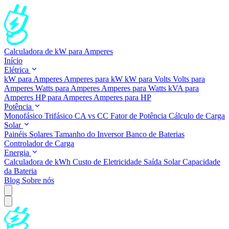
Calculadora de kW para Amperes
Início
Elétrica
kW para Amperes
Amperes para kW
kW para Volts
Volts para
Amperes
Watts para Amperes
Amperes para Watts
kVA para
Amperes
HP para Amperes
Amperes para HP
Potência
Monofásico
Trifásico
CA vs CC
Fator de Potência
Cálculo de Carga
Solar
Painéis Solares
Tamanho do Inversor
Banco de Baterias
Controlador de Carga
Energia
Calculadora de kWh
Custo de Eletricidade
Saída Solar
Capacidade
da Bateria
Blog
Sobre nós