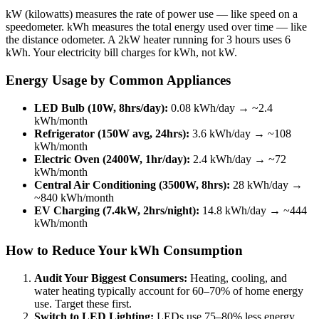
kW (kilowatts) measures the rate of power use — like speed on a
speedometer. kWh measures the total energy used over time — like
the distance odometer. A 2kW heater running for 3 hours uses 6
kWh. Your electricity bill charges for kWh, not kW.
Energy Usage by Common Appliances
LED Bulb (10W, 8hrs/day):
0.08 kWh/day → ~2.4
kWh/month
Refrigerator (150W avg, 24hrs):
3.6 kWh/day → ~108
kWh/month
Electric Oven (2400W, 1hr/day):
2.4 kWh/day → ~72
kWh/month
Central Air Conditioning (3500W, 8hrs):
28 kWh/day →
~840 kWh/month
EV Charging (7.4kW, 2hrs/night):
14.8 kWh/day → ~444
kWh/month
How to Reduce Your kWh Consumption
Audit Your Biggest Consumers:
Heating, cooling, and
water heating typically account for 60–70% of home energy
use. Target these first.
Switch to LED Lighting:
LEDs use 75–80% less energy