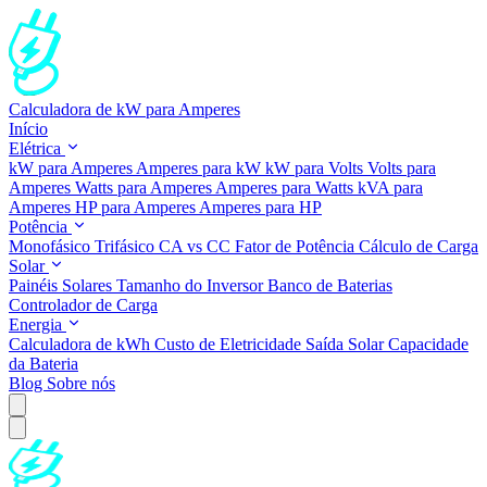
Calculadora de kW para Amperes
Início
Elétrica
kW para Amperes
Amperes para kW
kW para Volts
Volts para
Amperes
Watts para Amperes
Amperes para Watts
kVA para
Amperes
HP para Amperes
Amperes para HP
Potência
Monofásico
Trifásico
CA vs CC
Fator de Potência
Cálculo de Carga
Solar
Painéis Solares
Tamanho do Inversor
Banco de Baterias
Controlador de Carga
Energia
Calculadora de kWh
Custo de Eletricidade
Saída Solar
Capacidade
da Bateria
Blog
Sobre nós