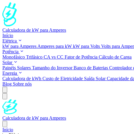
Calculadora de kW para Amperes
Início
Elétrica
kW para Amperes
Amperes para kW
kW para Volts
Volts para Ampe
Potência
Monofásico
Trifásico
CA vs CC
Fator de Potência
Cálculo de Carga
Solar
Painéis Solares
Tamanho do Inversor
Banco de Baterias
Controlador 
Energia
Calculadora de kWh
Custo de Eletricidade
Saída Solar
Capacidade da
Blog
Sobre nós
Calculadora de kW para Amperes
Início