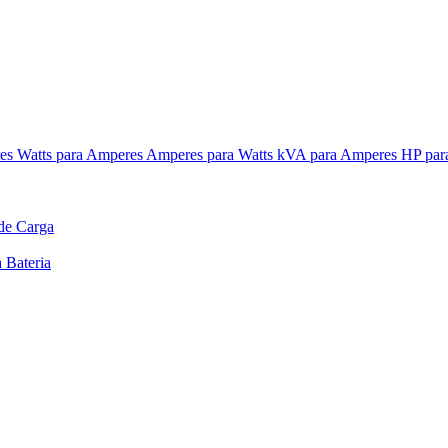
res
Watts para Amperes
Amperes para Watts
kVA para Amperes
HP par
de Carga
 Bateria