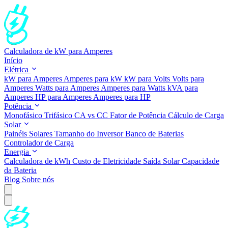
Calculadora de kW para Amperes
Início
Elétrica
kW para Amperes
Amperes para kW
kW para Volts
Volts para
Amperes
Watts para Amperes
Amperes para Watts
kVA para
Amperes
HP para Amperes
Amperes para HP
Potência
Monofásico
Trifásico
CA vs CC
Fator de Potência
Cálculo de Carga
Solar
Painéis Solares
Tamanho do Inversor
Banco de Baterias
Controlador de Carga
Energia
Calculadora de kWh
Custo de Eletricidade
Saída Solar
Capacidade
da Bateria
Blog
Sobre nós