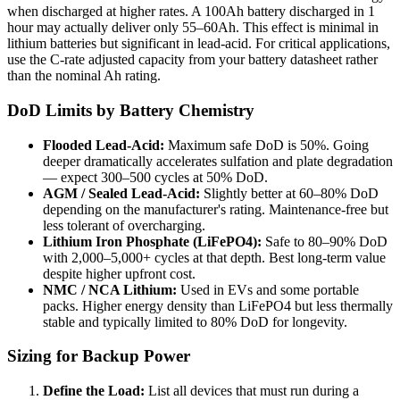
when discharged at higher rates. A 100Ah battery discharged in 1
hour may actually deliver only 55–60Ah. This effect is minimal in
lithium batteries but significant in lead-acid. For critical applications,
use the C-rate adjusted capacity from your battery datasheet rather
than the nominal Ah rating.
DoD Limits by Battery Chemistry
Flooded Lead-Acid:
Maximum safe DoD is 50%. Going
deeper dramatically accelerates sulfation and plate degradation
— expect 300–500 cycles at 50% DoD.
AGM / Sealed Lead-Acid:
Slightly better at 60–80% DoD
depending on the manufacturer's rating. Maintenance-free but
less tolerant of overcharging.
Lithium Iron Phosphate (LiFePO4):
Safe to 80–90% DoD
with 2,000–5,000+ cycles at that depth. Best long-term value
despite higher upfront cost.
NMC / NCA Lithium:
Used in EVs and some portable
packs. Higher energy density than LiFePO4 but less thermally
stable and typically limited to 80% DoD for longevity.
Sizing for Backup Power
Define the Load:
List all devices that must run during a