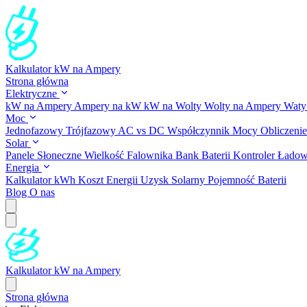
Kalkulator kW na Ampery
Strona główna
Elektryczne
kW na Ampery
Ampery na kW
kW na Wolty
Wolty na Ampery
Waty
Moc
Jednofazowy
Trójfazowy
AC vs DC
Współczynnik Mocy
Obliczeni
Solar
Panele Słoneczne
Wielkość Falownika
Bank Baterii
Kontroler Ładow
Energia
Kalkulator kWh
Koszt Energii
Uzysk Solarny
Pojemność Baterii
Blog
O nas
Kalkulator kW na Ampery
Strona główna