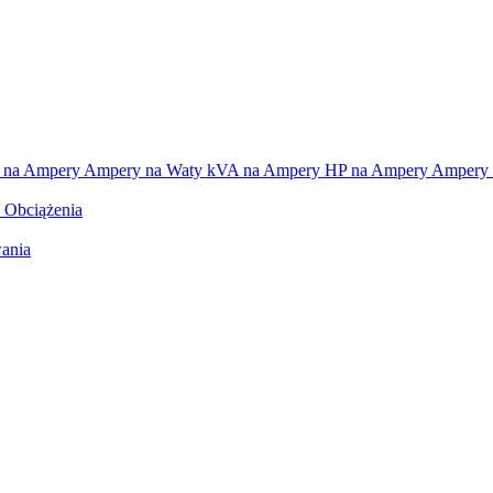
 na Ampery
Ampery na Waty
kVA na Ampery
HP na Ampery
Ampery 
e Obciążenia
ania